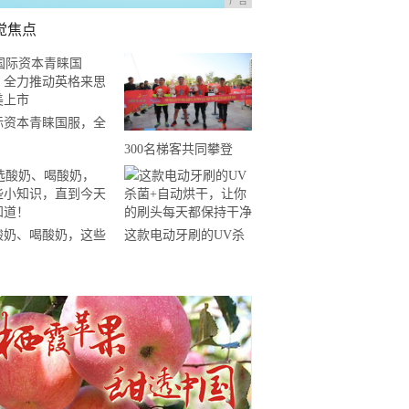
广告
觉焦点
际资本青睐国服，全
推动英格来思赴美上
300名梯客共同攀登
2019国际垂直马拉松超
级精英赛顺德海骏达中
心站欢乐开跑
酸奶、喝酸奶，这些
这款电动牙刷的UV杀
知识，直到今天才知
菌+自动烘干，让你的
！
刷头每天都保持干净