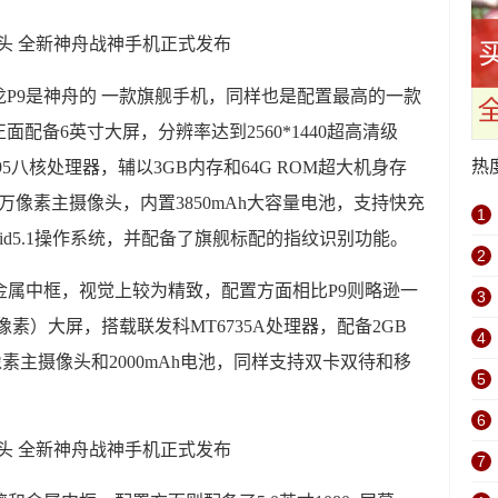
P9是神舟的 一款旗舰手机，同样也是配置最高的一款
配备6英寸大屏，分辨率达到2560*1440超高清级
热
5八核处理器，辅以3GB内存和64G ROM超大机身存
0万像素主摄像头，内置3850mAh大容量电池，支持快充
1
oid5.1操作系统，并配备了旗舰标配的指纹识别功能。
2
和金属中框，视觉上较为精致，配置方面相比P9则略逊一
3
1920像素）大屏，搭载联发科MT6735A处理器，配备2GB
4
万像素主摄像头和2000mAh电池，同样支持双卡双待和移
5
6
7