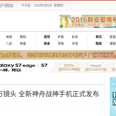
门户网站
今天是：2026年8月6日 星期四
电商
数码
游戏
护肤
彩妆
商讯
家居
八卦
明星
美食
导购
评测
微商
课程
00万镜头 全新神舟战神手机正式发布