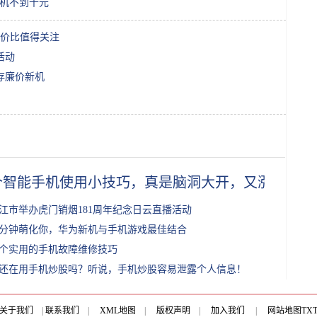
手机不到千元
价比值得关注
活动
存廉价新机
个智能手机使用小技巧，真是脑洞大开，又涨姿势了
江市举办虎门销烟181周年纪念日云直播活动
分钟萌化你，华为新机与手机游戏最佳结合
0个实用的手机故障维修技巧
还在用手机炒股吗？听说，手机炒股容易泄露个人信息！
关于我们
|
联系我们
|
XML地图
|
版权声明
|
加入我们
|
网站地图
TX