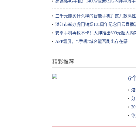
高逼格4G手机！1400w像素/32G内存神舟
三千元能买什么样的智能手机？这几款高性
湛江市举办虎门销烟181周年纪念日云直播
安卓手机再也不卡！大神推出699元超大内
APP霸屏，“.手机”域名能否刷出存在感
精彩推荐
6
长得像红薯的“雪莲果”你吃过么 现
在品尝正当时
湛
分
2
你