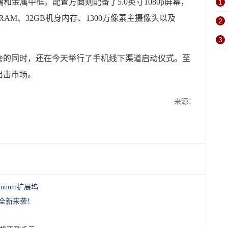
璃和金属中框。配置方面则配备了5.0英寸1080p屏幕，
1
 RAM、32GB机身内存、1300万像素主摄像头以及
2
。
3
会的同时，还在今天举行了手机线下渠道启动仪式。至
出击市场。
来源：
inuum扩展坞
本全新来袭！