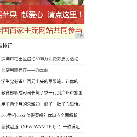
广告
度排行
深圳市福田区启动3000万消费券惠民活动
为便利而存在——Fozzils
学生党必备！百元出头的苹果笔，让你的
iPad成为学习神器
教育部职成司司长陈子季一行到广州市旅游
商务职业学校考察调研
用了两个月的荣耀20，憋了一肚子心里话，
今天终于一吐为快
360手机vizza 值得买吗？优缺点全面解析
新款冠道（NEW AVANCIER）：一款满足