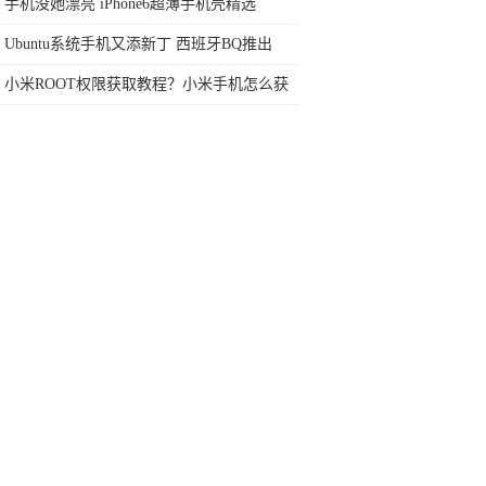
任何苛刻要求的SUV
手机没她漂亮 iPhone6超薄手机壳精选
Ubuntu系统手机又添新丁 西班牙BQ推出
小米ROOT权限获取教程？小米手机怎么获
取ROOT权限