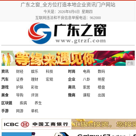
广东之窗_全方位打造本地企业资讯门户网站
今天是：2026年8月6日 星期四
互联网违法和不良信息举报电话：962000
广告
资讯
财经
娱乐
科技
时尚
电商
数码
汽车
证券
理财
宏观
企业
八卦
明星
游戏
护肤
彩妆
商讯
家居
楼盘
美食
导购
评测
微商
课程
出国
区块链
疾病
养生
手游
网游
单机