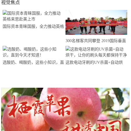
视觉焦点
国际资本青睐国服，全力推动英格
来思赴美上市
300名梯客共同攀登 2019国际垂直
马拉松超级精英赛顺德海骏达中心
站欢乐开跑
选酸奶、喝酸奶，这些小知识，直
这款电动牙刷的UV杀菌+自动烘
到今天才知道！
干，让你的刷头每天都保持干净