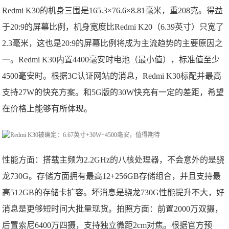
Redmi K30的机身三围是165.3×76.6×8.81毫米，重208克。得益
于20:9的屏幕比例，机身宽度比Redmi K20（6.39英寸）只宽了
2.3毫米，这也是20:9的屏幕比例将成为主流趋势的主要原因之
一。Redmi K30内置4400毫安时电池（最小值），标准值至少
4500毫安时。根据3C认证网站的消息，Redmi K30标配并最高
支持27W的快充方案。和5G版的30W快充有一定的差距，希望
在价格上能够有所体现。
性能方面：搭载主频为2.2GHz的八核处理器，不会意外的是骁
龙730G。存储方面拥有最高12+256GB存储组合，并且支持最
高512GB的存储卡扩容。坏消息是骁龙730G性能提升不大，好
消息是更够短时间大批量现货。拍照方面：前置2000万双摄，
后置索尼6400万四摄，支持独立微距2cm对焦。根据官方预