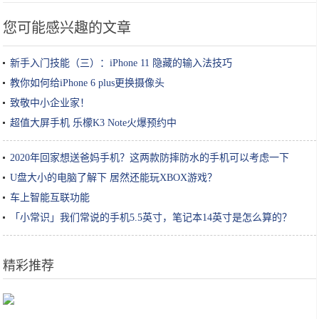
您可能感兴趣的文章
新手入门技能（三）：iPhone 11 隐藏的输入法技巧
教你如何给iPhone 6 plus更换摄像头
致敬中小企业家！
超值大屏手机 乐檬K3 Note火爆预约中
2020年回家想送爸妈手机？这两款防摔防水的手机可以考虑一下
U盘大小的电脑了解下 居然还能玩XBOX游戏？
车上智能互联功能
「小常识」我们常说的手机5.5英寸，笔记本14英寸是怎么算的？
精彩推荐
做红烧肉，千万不要直接加水！大厨：教你这3招，红烧肉肥而不腻