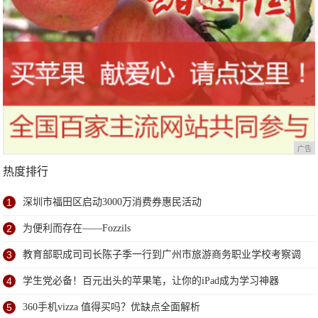
广告
热度排行
1
深圳市福田区启动3000万消费券惠民活动
2
为便利而存在——Fozzils
3
教育部职成司司长陈子季一行到广州市旅游商务职业学校考察调
研
4
学生党必备！百元出头的苹果笔，让你的iPad成为学习神器
5
360手机vizza 值得买吗？优缺点全面解析