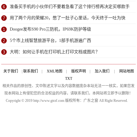
6
准备买手机的小伙伴们不要着急看了这个排行榜再决定买哪款手
机吧
7
用了两个月的荣耀20，憋了一肚子心里话，今天终于一吐为快
1
Doogee发布S90 Pro三防机，IP69K防护等级
2
5个市上线智慧旅游平台，1部手机游遍广西
3
大明：如何让手机在打印机上打印文档或图片？
关于我们
|
联系我们
|
XML地图
|
版权声明
|
加入我们
|
网站地图
TXT
相关作品的原创性、文中陈述文字以及内容数据庞杂本站无法一一核实，如果您发
现本网站上有侵犯您的合法权益的内容，请联系我们，本网站将立即予以删除！
Copyright © 2019 http://www.gtrzf.com 版权所有：广东之窗 All Right Reserved.