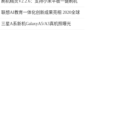
行榜再决定买哪款手机吧
刷机精灵V2.2.6：支持小米平板一键刷机
联想AI教育一体化创新成果亮相 2020全球
智慧教育大会
三星A系新机GalaxyA5/A3真机照曝光