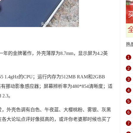
热
一一年的金牌著作，外壳薄厚为8.7mm，显示屏为4.2英
1
2
1.4gHz的CPU；运行内存为512MB RAM和2GBB
3
搭有挪动影象感应器；屏幕辨析率为480*854清晰度；适
4
2.3。
5
爱，外壳色调有白色、午夜蓝、大樱桃粉、雾银、灰黑
6
在各大论坛点评好像挺高的，或许你老婆那时候也买了
7