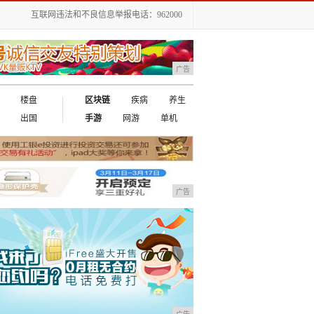
互联网违法和不良信息举报电话：962000
广告
楼盘
区块链
疾病
养生
出国
手游
网游
单机
广告