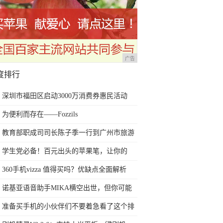
广告
度排行
深圳市福田区启动3000万消费券惠民活动
为便利而存在——Fozzils
教育部职成司司长陈子季一行到广州市旅游
商务职业学校考察调研
学生党必备！百元出头的苹果笔，让你的
iPad成为学习神器
360手机vizza 值得买吗？优缺点全面解析
诺基亚语音助手MIKA横空出世，但你可能
用不上！
准备买手机的小伙伴们不要着急看了这个排