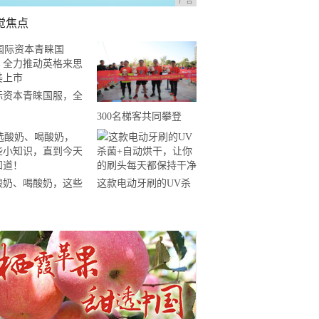
广告
觉焦点
际资本青睐国服，全
推动英格来思赴美上
300名梯客共同攀登
2019国际垂直马拉松超
级精英赛顺德海骏达中
心站欢乐开跑
酸奶、喝酸奶，这些
这款电动牙刷的UV杀
知识，直到今天才知
菌+自动烘干，让你的
！
刷头每天都保持干净