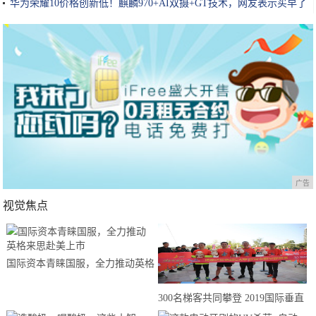
华为荣耀10价格创新低！麒麟970+AI双摄+GT技术，网友表示买早了
广告
视觉焦点
国际资本青睐国服，全力推动英格
来思赴美上市
300名梯客共同攀登 2019国际垂直