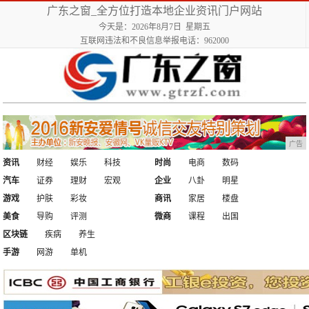
广东之窗_全方位打造本地企业资讯门户网站
今天是：2026年8月7日 星期五
互联网违法和不良信息举报电话：962000
广告
资讯
财经
娱乐
科技
时尚
电商
数码
汽车
证券
理财
宏观
企业
八卦
明星
游戏
护肤
彩妆
商讯
家居
楼盘
美食
导购
评测
微商
课程
出国
区块链
疾病
养生
手游
网游
单机