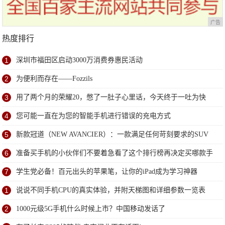
广告
热度排行
1
深圳市福田区启动3000万消费券惠民活动
2
为便利而存在——Fozzils
3
用了两个月的荣耀20，憋了一肚子心里话，今天终于一吐为快
4
您可能一直在为您的智能手机进行错误的充电方式
5
新款冠道（NEW AVANCIER）：一款满足任何苛刻要求的SUV
6
准备买手机的小伙伴们不要着急看了这个排行榜再决定买哪款手
机吧
7
学生党必备！百元出头的苹果笔，让你的iPad成为学习神器
1
说说不同手机CPU的真实体验，并附天梯图和详细参数一览表
2
1000元级5G手机什么时候上市？中国移动发话了