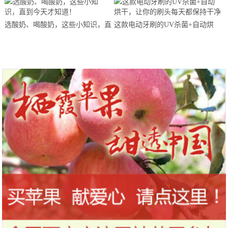
马拉松超级精英赛顺德海骏达中心
站欢乐开跑
选酸奶、喝酸奶，这些小知识，直
这款电动牙刷的UV杀菌+自动烘
到今天才知道！
干，让你的刷头每天都保持干净