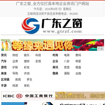
广东之窗_全方位打造本地企业资讯门户网站
今天是：2026年8月7日 星期五
互联网违法和不良信息举报电话：962000
广告
资讯
财经
娱乐
科技
时尚
电商
数码
汽车
证券
理财
宏观
企业
八卦
明星
游戏
护肤
彩妆
商讯
家居
楼盘
美食
导购
评测
微商
课程
出国
区块链
疾病
养生
手游
网游
单机