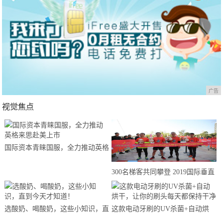
广告
视觉焦点
国际资本青睐国服，全力推动英格
来思赴美上市
300名梯客共同攀登 2019国际垂直
马拉松超级精英赛顺德海骏达中心
站欢乐开跑
选酸奶、喝酸奶，这些小知识，直
这款电动牙刷的UV杀菌+自动烘
到今天才知道！
干，让你的刷头每天都保持干净