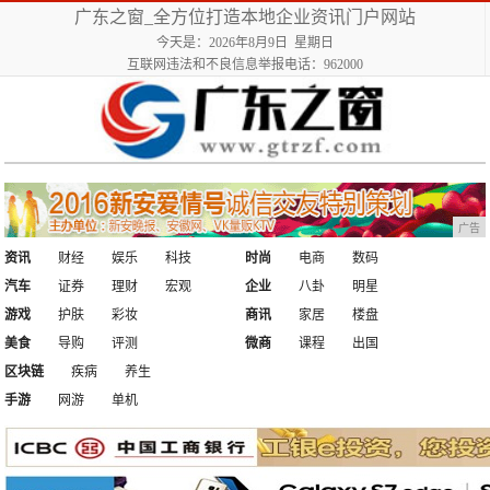
广东之窗_全方位打造本地企业资讯门户网站
今天是：2026年8月9日 星期日
互联网违法和不良信息举报电话：962000
广告
资讯
财经
娱乐
科技
时尚
电商
数码
汽车
证券
理财
宏观
企业
八卦
明星
游戏
护肤
彩妆
商讯
家居
楼盘
美食
导购
评测
微商
课程
出国
区块链
疾病
养生
手游
网游
单机