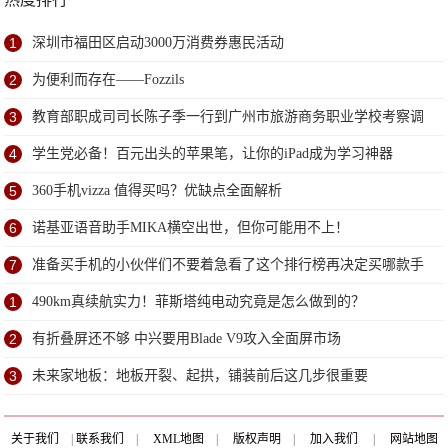
1
深圳市福田区启动3000万消费券惠民活动
2
为便利而存在——Fozzils
3
教育部职成司司长陈子季一行到广州市旅游商务职业学校考察调
研
4
学生党必备！百元出头的苹果笔，让你的iPad成为学习神器
5
360手机vizza 值得买吗？优缺点全面解析
6
诺基亚语音助手MIKA横空出世，但你可能用不上！
7
准备买手机的小伙伴们不要着急看了这个排行榜再决定买哪款手
机吧
1
490km真续航实力！菲斯塔纯电动究竟是怎么做到的？
2
有折叠屏还不够 中兴要用Blade V9攻入全面屏市场
3
未来家地板：地板开裂、起拱，铺装前后这几步很重要
关于我们
|
联系我们
|
XML地图
|
版权声明
|
加入我们
|
网站地图