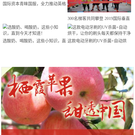
国际资本青睐国服，全力推动英格
来思赴美上市
300名梯客共同攀登 2019国际垂直
马拉松超级精英赛顺德海骏达中心
站欢乐开跑
选酸奶、喝酸奶，这些小知识，直
这款电动牙刷的UV杀菌+自动烘
到今天才知道！
干，让你的刷头每天都保持干净