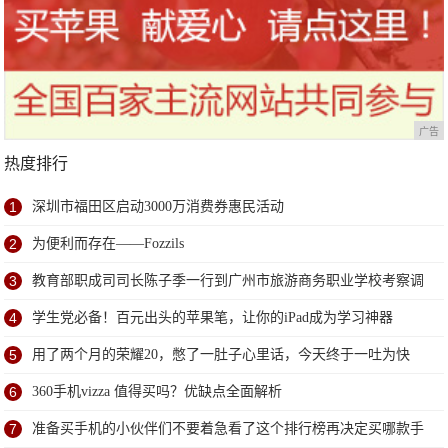
广告
热度排行
1
深圳市福田区启动3000万消费券惠民活动
2
为便利而存在——Fozzils
3
教育部职成司司长陈子季一行到广州市旅游商务职业学校考察调
研
4
学生党必备！百元出头的苹果笔，让你的iPad成为学习神器
5
用了两个月的荣耀20，憋了一肚子心里话，今天终于一吐为快
6
360手机vizza 值得买吗？优缺点全面解析
7
准备买手机的小伙伴们不要着急看了这个排行榜再决定买哪款手