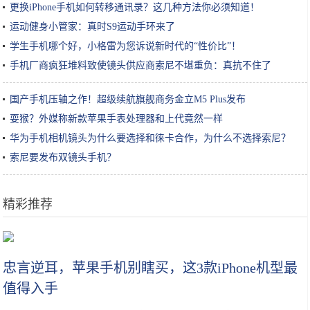
更换iPhone手机如何转移通讯录？这几种方法你必须知道！
运动健身小管家：真时S9运动手环来了
学生手机哪个好，小格雷为您诉说新时代的“性价比”！
手机厂商疯狂堆料致使镜头供应商索尼不堪重负：真抗不住了
国产手机压轴之作！超级续航旗舰商务金立M5 Plus发布
耍猴？外媒称新款苹果手表处理器和上代竟然一样
华为手机相机镜头为什么要选择和徕卡合作，为什么不选择索尼？
索尼要发布双镜头手机？
精彩推荐
不会做饭又想吃各种美食？一个电饭锅就能搞定
忠言逆耳，苹果手机别瞎买，这3款iPhone机型最
值得入手