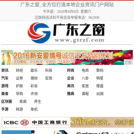
广东之窗_全方位打造本地企业资讯门户网站
今天是：2026年8月8日 星期六
互联网违法和不良信息举报电话：962000
广告
资讯
财经
娱乐
科技
时尚
电商
数码
汽车
证券
理财
宏观
企业
八卦
明星
游戏
护肤
彩妆
商讯
家居
楼盘
美食
导购
评测
微商
课程
出国
区块链
疾病
养生
手游
网游
单机