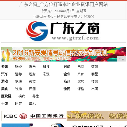
广东之窗_全方位打造本地企业资讯门户网站
今天是：2026年8月7日 星期五
互联网违法和不良信息举报电话：962000
广告
资讯
财经
娱乐
科技
时尚
电商
数码
汽车
证券
理财
宏观
企业
八卦
明星
游戏
护肤
彩妆
商讯
家居
楼盘
美食
导购
评测
微商
课程
出国
区块链
疾病
养生
手游
网游
单机