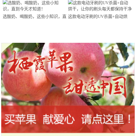
马拉松超级精英赛顺德海骏达中心
站欢乐开跑
选酸奶、喝酸奶，这些小知识，直
这款电动牙刷的UV杀菌+自动烘
到今天才知道！
干，让你的刷头每天都保持干净