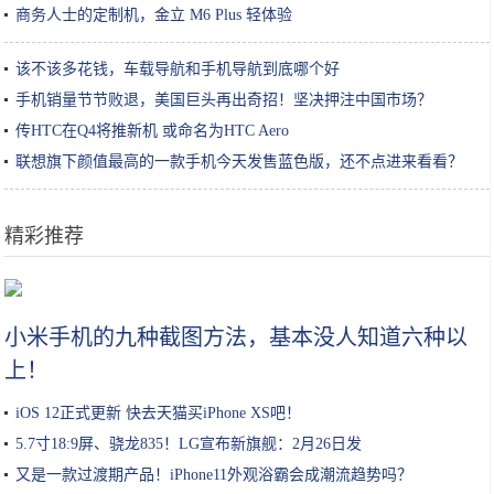
商务人士的定制机，金立 M6 Plus 轻体验
该不该多花钱，车载导航和手机导航到底哪个好
手机销量节节败退，美国巨头再出奇招！坚决押注中国市场？
传HTC在Q4将推新机 或命名为HTC Aero
联想旗下颜值最高的一款手机今天发售蓝色版，还不点进来看看？
精彩推荐
为了跪舔中国玩家，美国公司有多拼？不惜骂自己国家“必败”？
小米手机的九种截图方法，基本没人知道六种以
上！
iOS 12正式更新 快去天猫买iPhone XS吧！
5.7寸18:9屏、骁龙835！LG宣布新旗舰：2月26日发
又是一款过渡期产品！iPhone11外观浴霸会成潮流趋势吗？