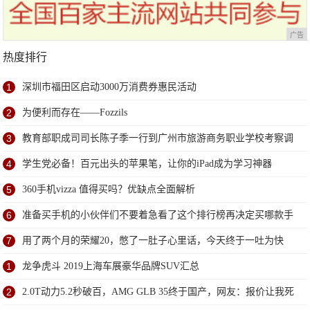
广告
热度排行
1
深圳市福田区启动3000万消费券惠民活动
2
为便利而存在——Fozzils
3
教育部职成司司长陈子季一行到广州市旅游商务职业学校考察调
研
4
学生党必备！百元出头的苹果笔，让你的iPad成为学习神器
5
360手机vizza 值得买吗？优缺点全面解析
6
准备买手机的小伙伴们不要着急看了这个排行榜再决定买哪款手
机吧
7
用了两个月的荣耀20，憋了一肚子心里话，今天终于一吐为快
1
龙争虎斗 2019上海车展豪华品牌SUV汇总
2
2.0T动力5.2秒破百，AMG GLB 35终于国产，网友：报价让我死