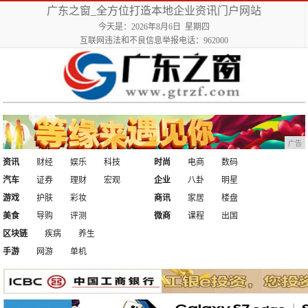
广东之窗_全方位打造本地企业资讯门户网站
今天是：2026年8月6日 星期四
互联网违法和不良信息举报电话：962000
广告
资讯
财经
娱乐
科技
时尚
电商
数码
汽车
证券
理财
宏观
企业
八卦
明星
游戏
护肤
彩妆
商讯
家居
楼盘
美食
导购
评测
微商
课程
出国
区块链
疾病
养生
手游
网游
单机