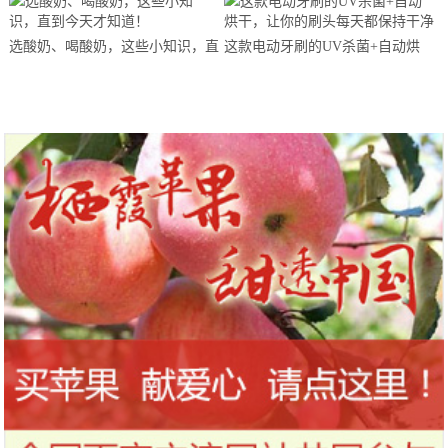
马拉松超级精英赛顺德海骏达中心
站欢乐开跑
选酸奶、喝酸奶，这些小知识，直
这款电动牙刷的UV杀菌+自动烘
到今天才知道！
干，让你的刷头每天都保持干净