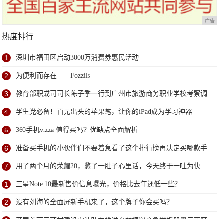
广告
热度排行
1
深圳市福田区启动3000万消费券惠民活动
2
为便利而存在——Fozzils
3
教育部职成司司长陈子季一行到广州市旅游商务职业学校考察调
研
4
学生党必备！百元出头的苹果笔，让你的iPad成为学习神器
5
360手机vizza 值得买吗？优缺点全面解析
6
准备买手机的小伙伴们不要着急看了这个排行榜再决定买哪款手
机吧
7
用了两个月的荣耀20，憋了一肚子心里话，今天终于一吐为快
1
三星Note 10最新售价信息曝光，价格比去年还低一些？
2
没有刘海的全面屏新手机来了，这个牌子你会买吗？