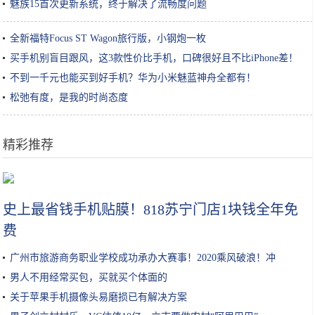
魅族15首次更新系统，终于解决了流畅度问题
全新福特Focus ST Wagon旅行版，小钢炮一枚
买手机别盲目跟风，这3款性价比手机，口碑很好且不比iPhone差！
不到一千元也能买到好手机？华为小米魅蓝神舟全都有！
松弛有度，是我的时尚态度
精彩推荐
不盲目跟风，化妆水一定要选适合自己肤质的才是王道！你选对了吗？
史上最省钱手机贴膜！818苏宁门店1块钱全年免
费
广州市旅游商务职业学校成功承办大赛事！2020乘风破浪！冲
男人不用经常买包，买就买个体面的
关于苹果手机摄像头易磨损已有解决方案