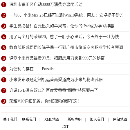
1
深圳市福田区启动3000万消费券惠民活动
2
一加6、小米Mix 2S已经可以刷Win10系统，网友：安卓提不动刀
了？
3
学生党必备！百元出头的苹果笔，让你的iPad成为学习神器
4
用了两个月的荣耀20，憋了一肚子心里话，今天终于一吐为快
5
教育部职成司司长陈子季一行到广州市旅游商务职业学校考察调
研
6
评测小米有品最贵刀具：把厨房用刀卖到999元的秘密
7
为便利而存在——Fozzils
1
小米发布联通定制机运营商渠道成为小米的秘密武器
2
谁说To B没有双11？百度爱番番“翻番”特惠要来了
3
荣耀V20详细配置，你想知道的都在这！
关于我们
|
联系我们
|
XML地图
|
版权声明
|
加入我们
|
网站地图
TXT