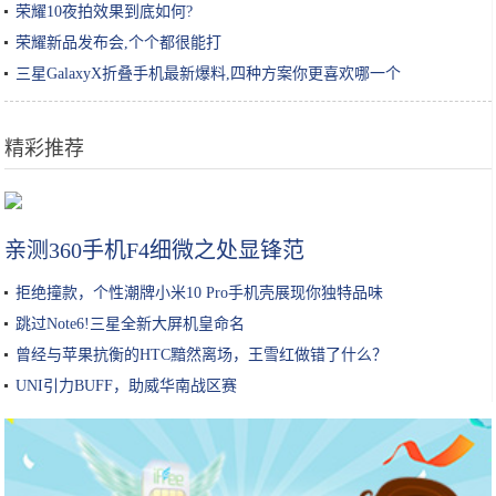
荣耀10夜拍效果到底如何?
荣耀新品发布会,个个都很能打
三星GalaxyX折叠手机最新爆料,四种方案你更喜欢哪一个
精彩推荐
鸡蛋别再炒着吃，这个做法吃起来没够，招待客人个个说好
亲测360手机F4细微之处显锋范
拒绝撞款，个性潮牌小米10 Pro手机壳展现你独特品味
跳过Note6!三星全新大屏机皇命名
曾经与苹果抗衡的HTC黯然离场，王雪红做错了什么？
UNI引力BUFF，助威华南战区赛