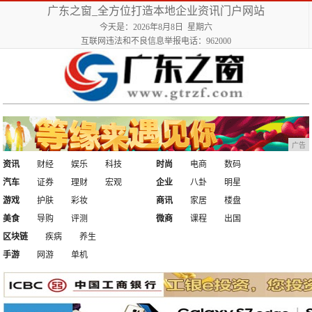
广东之窗_全方位打造本地企业资讯门户网站
今天是：2026年8月8日 星期六
互联网违法和不良信息举报电话：962000
广告
资讯
财经
娱乐
科技
时尚
电商
数码
汽车
证券
理财
宏观
企业
八卦
明星
游戏
护肤
彩妆
商讯
家居
楼盘
美食
导购
评测
微商
课程
出国
区块链
疾病
养生
手游
网游
单机