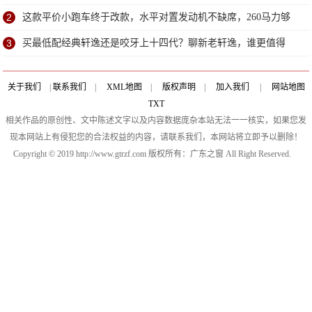
2
这款平价小跑车终于改款，水平对置发动机不缺席，260马力够
劲
3
买最低配经典轩逸还是咬牙上十四代？聊新老轩逸，谁更值得
选？
关于我们
|
联系我们
|
XML地图
|
版权声明
|
加入我们
|
网站地图
TXT
相关作品的原创性、文中陈述文字以及内容数据庞杂本站无法一一核实，如果您发
现本网站上有侵犯您的合法权益的内容，请联系我们，本网站将立即予以删除！
Copyright © 2019 http://www.gtrzf.com 版权所有：广东之窗 All Right Reserved.