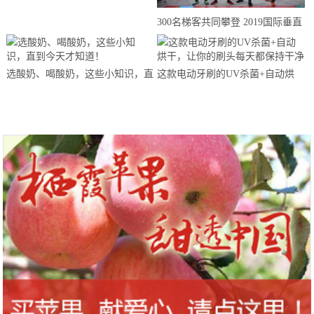
来思赴美上市
300名梯客共同攀登 2019国际垂直
马拉松超级精英赛顺德海骏达中心
站欢乐开跑
选酸奶、喝酸奶，这些小知识，直
这款电动牙刷的UV杀菌+自动烘
到今天才知道！
干，让你的刷头每天都保持干净