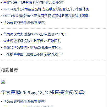
荣耀V8来了!没有徕卡附体的它会卖多少?
Redmi(红米)成为独立品牌,左右手互搏能否提升小米整体实
OPPO未来旗舰FindX正式回归,配置强悍且黑科技科技满满
华为荣耀V8真机外形首曝光!
华为再次发力:麒麟9905G加持,售价12999元
全金属微米级喷砂工艺荣耀V8开箱图赏
荣耀和华为有何区别?荣耀扎根于年轻人
小米携手中国电信推出不限流量“米粉卡”
精彩推荐
金针菇加上鸡蛋，没想到这么好吃，简单一蘸就下锅，比肉还香
华为荣耀6/6PLus,4X,4C将直接适配安卓5
华为荣耀V8真机外形首曝光!