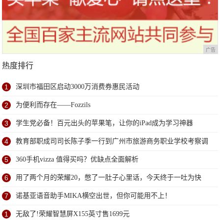
广告
热度排行
1
深圳市福田区启动3000万消费券惠民活动
2
为便利而存在——Fozzils
3
学生党必备！百元出头的苹果笔，让你的iPad成为学习神器
4
教育部职成司司长陈子季一行到广州市旅游商务职业学校考察调
研
5
360手机vizza 值得买吗？优缺点全面解析
6
用了两个月的荣耀20，憋了一肚子心里话，今天终于一吐为快
7
诺基亚语音助手MIKA横空出世，但你可能用不上！
1
无敌了!荣耀智慧屏X155英寸售1699元