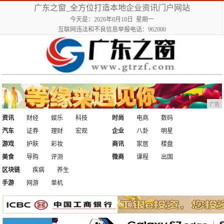
广东之窗_全方位打造本地企业资讯门户网站
今天是：2026年8月10日 星期一
互联网违法和不良信息举报电话：962000
广告
资讯
财经
娱乐
科技
时尚
电商
数码
汽车
证券
理财
宏观
企业
八卦
明星
游戏
护肤
彩妆
商讯
家居
楼盘
美食
导购
评测
微商
课程
出国
区块链
疾病
养生
手游
网游
单机