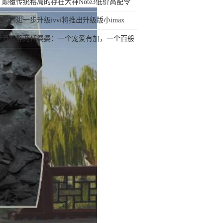
行榜再决定买哪款手机吧
颠覆传统格局的存在大神Note3低价高配令
人瞩目
配置进一步升级ivvi将推出升级版小imax
尹能静两任婆婆：一个宠爱有加，一个百般
挑剔