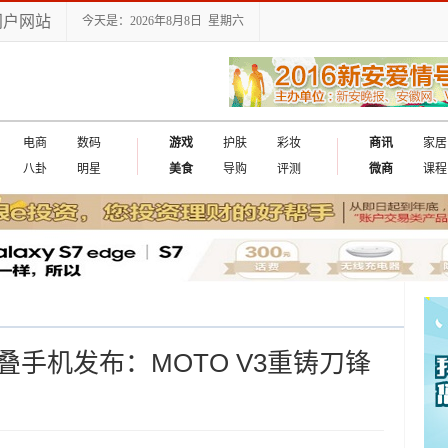
门户网站
今天是：2026年8月8日 星期六
电商
数码
游戏
护肤
彩妆
商讯
家居
八卦
明星
美食
导购
评测
微商
课程
折叠手机发布：MOTO V3重铸刀锋