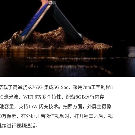
搭载了高通骁龙765G 集成5G Soc，采用7nm工艺制程8
5G毫米波、WIFI 6等多个特性，配备8GB运行内存
时电池容量，支持15W 闪充技术。拍照方面，外屏主摄像
000万像素，在外屏开启微信视频时，打开翻盖之后，视
继续进行视频通话。