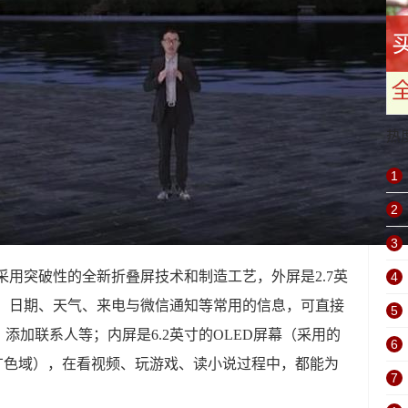
热
1
2
3
机 采用突破性的全新折叠屏技术和制造工艺，外屏是2.7英
4
间、日期、天气、来电与微信通知等常用的信息，可直接
5
添加联系人等；内屏是6.2英寸的OLED屏幕（采用的
6
-P3广色域），在看视频、玩游戏、读小说过程中，都能为
7