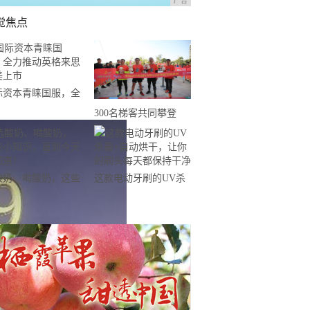
广告
觉焦点
际资本青睐国服，全
推动英格来思赴美上
300名梯客共同攀登
2019国际垂直马拉松超
级精英赛顺德海骏达中
心站欢乐开跑
酸奶、喝酸奶，这些
这款电动牙刷的UV杀
知识，直到今天才知
菌+自动烘干，让你的
！
刷头每天都保持干净