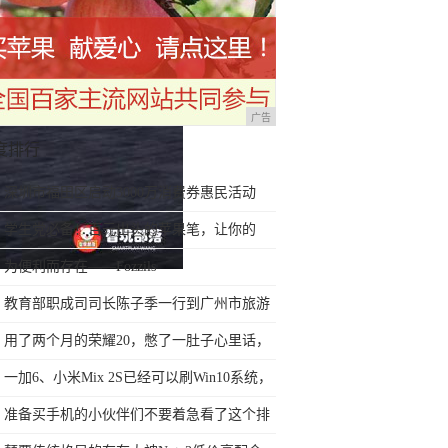
广告
度排行
深圳市福田区启动3000万消费券惠民活动
学生党必备！百元出头的苹果笔，让你的
iPad成为学习神器
为便利而存在——Fozzils
教育部职成司司长陈子季一行到广州市旅游
商务职业学校考察调研
用了两个月的荣耀20，憋了一肚子心里话，
今天终于一吐为快
一加6、小米Mix 2S已经可以刷Win10系统，
网友：安卓提不动刀了？
准备买手机的小伙伴们不要着急看了这个排