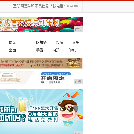
互联网违法和不良信息举报电话：962000
广告
楼盘
区块链
疾病
养生
出国
手游
网游
单机
广告