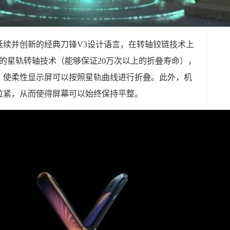
手机延续并创新的经典刀锋V3设计语言，在转轴铰链技术上
利的星轨转轴技术（能够保证20万次以上的折叠寿命），
，使柔性显示屏可以按照星轨曲线进行折叠。此外，机
拉紧，从而使得屏幕可以始终保持平整。