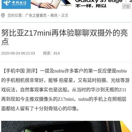
广告
您的位置：
广东之窗首页
>
商讯
> 正文
努比亚Z17mini再体验聊聊双摄外的亮
点
2020-09-24 08:21:03
阅读：814
【手机中国 测评】一提及nubia许多客户的第一反应便是nubia
的手机相机很非常好，能够 拍星星，又有延时拍摄、光绘等游
戏玩法，自然客观事实也是这般。从当时的华沙到无框的Z11
再到现如今主推双摄像头的Z17mini，nubia的手机上在照相层
面都给人留有了十分刻骨铭心的印像。