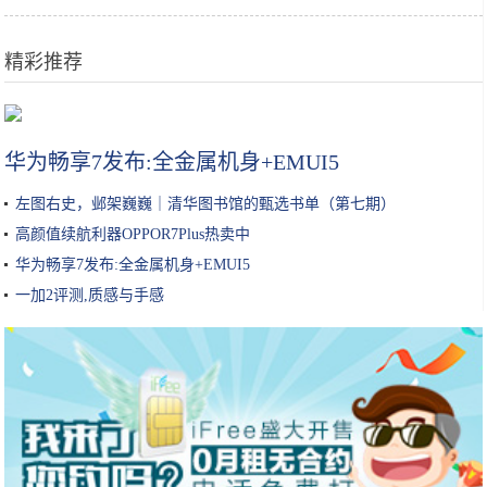
精彩推荐
做红烧肉，千万不要直接加水！大厨：教你这3招，红烧肉肥而不腻
华为畅享7发布:全金属机身+EMUI5
左图右史，邺架巍巍｜清华图书馆的甄选书单（第七期）
高颜值续航利器OPPOR7Plus热卖中
华为畅享7发布:全金属机身+EMUI5
一加2评测,质感与手感