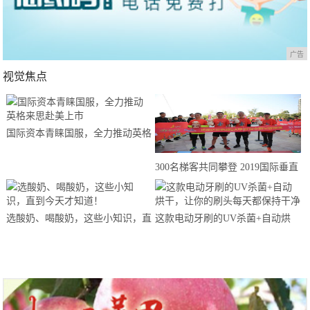
广告
视觉焦点
国际资本青睐国服，全力推动英格
来思赴美上市
300名梯客共同攀登 2019国际垂直
马拉松超级精英赛顺德海骏达中心
站欢乐开跑
选酸奶、喝酸奶，这些小知识，直
这款电动牙刷的UV杀菌+自动烘
到今天才知道！
干，让你的刷头每天都保持干净