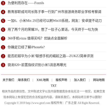
3
为便利而存在——Fozzils
4
教育部职成司司长陈子季一行到广州市旅游商务职业学校考察调
研
5
一加6、小米Mix 2S已经可以刷Win10系统，网友：安卓提不动刀
了？
6
用了两个月的荣耀20，憋了一肚子心里话，今天终于一吐为快
7
360手机vizza 值得买吗？优缺点全面解析
1
你确定已经了解iPhone6s?
2
能否赶超华为小米?联想手机的崛起之路—ZUKZ2简单评测
3
骁龙820+前置指纹识别小米5消息再曝光
关于我们
|
联系我们
|
XML地图
|
版权声明
|
加入我们
|
网站地图
TXT
相关作品的原创性、文中陈述文字以及内容数据庞杂本站无法一一核实，如果您发
现本网站上有侵犯您的合法权益的内容，请联系我们，本网站将立即予以删除！
Copyright © 2019 http://www.gtrzf.com 版权所有：广东之窗 All Right Reserved.