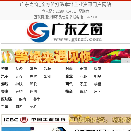
广东之窗_全方位打造本地企业资讯门户网站
今天是：2026年8月8日 星期六
互联网违法和不良信息举报电话：962000
广告
资讯
财经
娱乐
科技
时尚
电商
数码
汽车
证券
理财
宏观
企业
八卦
明星
游戏
护肤
彩妆
商讯
家居
楼盘
美食
导购
评测
微商
课程
出国
区块链
疾病
养生
手游
网游
单机