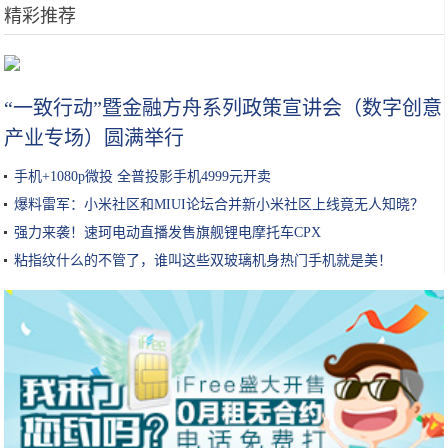
精彩推荐
虐哭主播的3款最难游戏 网友：我是看着主播疯的
“一致行动”暨金融方舟系列政策宣讲会（数字创意
产业专场）圆满举行
手机+1080p微投 全普投影手机4999元开卖
爆料雷军：小米社区和MIUI论坛合并新小米社区上线竟无人知晓？
强力来袭！速珂电动直播发售旗舰锂电摩托车CPX
粘指纹什么的不管了，谁叫这些双玻璃机身热门手机就是美！