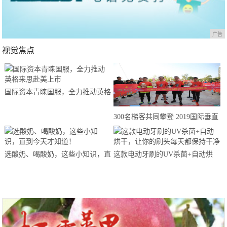
广告
视觉焦点
国际资本青睐国服，全力推动英格
来思赴美上市
300名梯客共同攀登 2019国际垂直
马拉松超级精英赛顺德海骏达中心
站欢乐开跑
选酸奶、喝酸奶，这些小知识，直
这款电动牙刷的UV杀菌+自动烘
到今天才知道！
干，让你的刷头每天都保持干净