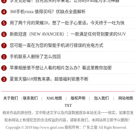
3
学生党必备！百元出头的苹果笔，让你的iPad成为学习神器
4
360手机vizza 值得买吗？优缺点全面解析
5
用了两个月的荣耀20，憋了一肚子心里话，今天终于一吐为快
6
新款冠道（NEW AVANCIER）：一款满足任何苛刻要求的SUV
7
您可能一直在为您的智能手机进行错误的充电方式
1
手机联系人删除了怎么找回
2
苹果相册里不想让人看的相片怎么办？看这里教你加密
3
夏普天猫618预售来袭，超值福利钜惠不断
关于我们
|
联系我们
|
XML地图
|
版权声明
|
加入我们
|
网站地图
TXT
相关作品的原创性、文中陈述文字以及内容数据庞杂本站无法一一核实，如果您发
现本网站上有侵犯您的合法权益的内容，请联系我们，本网站将立即予以删除！
Copyright © 2019 http://www.gtrzf.com 版权所有：广东之窗 All Right Reserved.