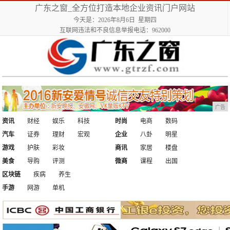
广东之窗_全方位打造本地企业资讯门户网站
今天是：2026年8月6日 星期四
互联网违法和不良信息举报电话：962000
广告
资讯
财经
娱乐
科技
时尚
电商
数码
汽车
证券
理财
宏观
企业
八卦
明星
游戏
护肤
彩妆
商讯
家居
楼盘
美食
导购
评测
微商
课程
出国
区块链
疾病
养生
手游
网游
单机