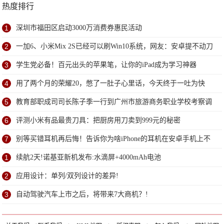
热度排行
1
深圳市福田区启动3000万消费券惠民活动
2
一加6、小米Mix 2S已经可以刷Win10系统，网友：安卓提不动刀
了？
3
学生党必备！百元出头的苹果笔，让你的iPad成为学习神器
4
用了两个月的荣耀20，憋了一肚子心里话，今天终于一吐为快
5
教育部职成司司长陈子季一行到广州市旅游商务职业学校考察调
研
6
评测小米有品最贵刀具：把厨房用刀卖到999元的秘密
7
别等买错耳机再后悔！告诉你为啥iPhone的耳机在安卓手机上不
能用
1
续航2天!诺基亚新机发布:水滴屏+4000mAh电池
2
应用设计：单列/双列设计的差异!
3
自动驾驶汽车上市之后，将带来7大商机？!