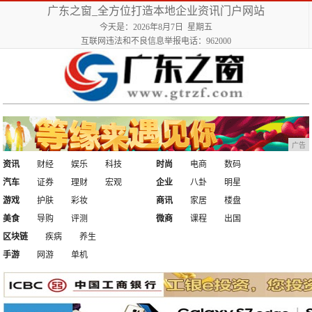
广东之窗_全方位打造本地企业资讯门户网站
今天是：2026年8月7日 星期五
互联网违法和不良信息举报电话：962000
广告
资讯
财经
娱乐
科技
时尚
电商
数码
汽车
证券
理财
宏观
企业
八卦
明星
游戏
护肤
彩妆
商讯
家居
楼盘
美食
导购
评测
微商
课程
出国
区块链
疾病
养生
手游
网游
单机