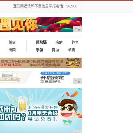
互联网违法和不良信息举报电话：962000
广告
楼盘
区块链
疾病
养生
出国
手游
网游
单机
广告