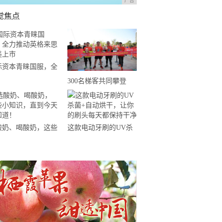
广告
觉焦点
际资本青睐国服，全
推动英格来思赴美上
300名梯客共同攀登
2019国际垂直马拉松超
级精英赛顺德海骏达中
心站欢乐开跑
酸奶、喝酸奶，这些
这款电动牙刷的UV杀
知识，直到今天才知
菌+自动烘干，让你的
！
刷头每天都保持干净