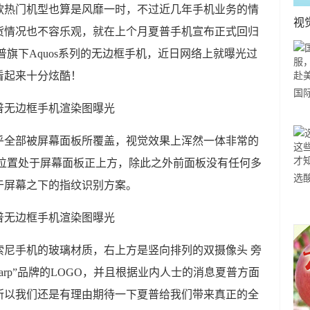
款热门机型也算是风靡一时，不过近几年手机业务的情
视
货情况也不容乐观，就在上个月夏普手机宣布正式回归
普旗下Aquos系列的无边框手机，近日网络上就曝光过
看起来十分炫酷！
国
力
市
乎全部被屏幕面板所覆盖，视觉效果上浑然一体非常的
 位置处于屏幕面板正上方，除此之外前面板没有任何多
选
于屏幕之下的指纹识别方案。
小
道
索尼手机的玻璃材质，右上方是竖向排列的双摄像头 旁
arp”品牌的LOGO，并且根据业内人士的消息夏普方面
所以我们还是有理由期待一下夏普给我们带来真正的全