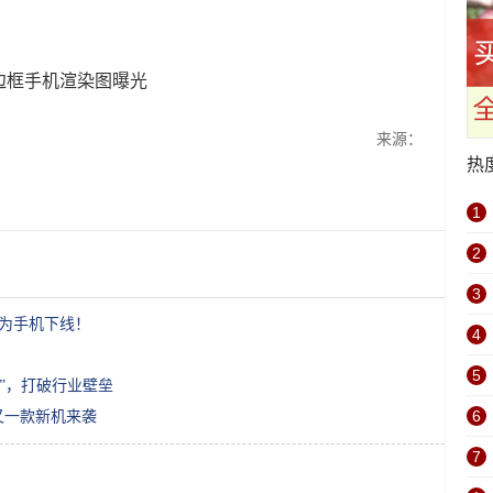
来源：
热
1
2
3
华为手机下线！
4
5
联”，打破行业壁垒
6
，又一款新机来袭
7