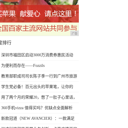
广告
度排行
深圳市福田区启动3000万消费券惠民活动
为便利而存在——Fozzils
教育部职成司司长陈子季一行到广州市旅游
商务职业学校考察调研
学生党必备！百元出头的苹果笔，让你的
iPad成为学习神器
用了两个月的荣耀20，憋了一肚子心里话，
今天终于一吐为快
360手机vizza 值得买吗？优缺点全面解析
新款冠道（NEW AVANCIER）：一款满足