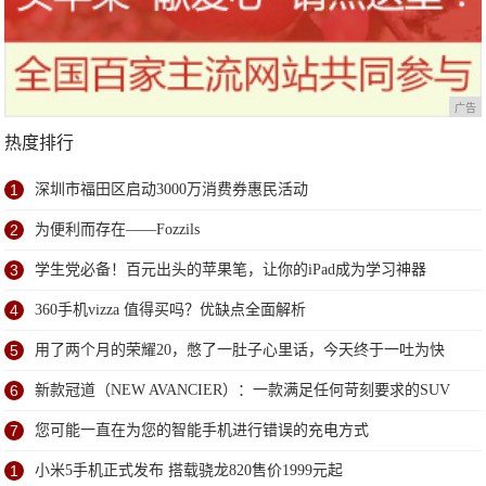
广告
热度排行
1
深圳市福田区启动3000万消费券惠民活动
2
为便利而存在——Fozzils
3
学生党必备！百元出头的苹果笔，让你的iPad成为学习神器
4
360手机vizza 值得买吗？优缺点全面解析
5
用了两个月的荣耀20，憋了一肚子心里话，今天终于一吐为快
6
新款冠道（NEW AVANCIER）：一款满足任何苛刻要求的SUV
7
您可能一直在为您的智能手机进行错误的充电方式
1
小米5手机正式发布 搭载骁龙820售价1999元起