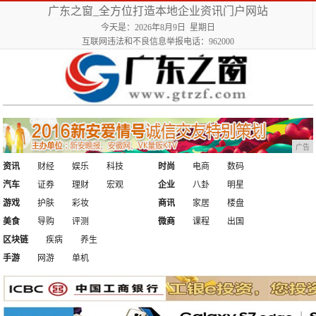
广东之窗_全方位打造本地企业资讯门户网站
今天是：2026年8月9日 星期日
互联网违法和不良信息举报电话：962000
广告
资讯
财经
娱乐
科技
时尚
电商
数码
汽车
证券
理财
宏观
企业
八卦
明星
游戏
护肤
彩妆
商讯
家居
楼盘
美食
导购
评测
微商
课程
出国
区块链
疾病
养生
手游
网游
单机