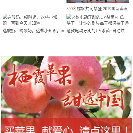
来思赴美上市
300名梯客共同攀登 2019国际垂直
马拉松超级精英赛顺德海骏达中心
站欢乐开跑
选酸奶、喝酸奶，这些小知识，直
这款电动牙刷的UV杀菌+自动烘
到今天才知道！
干，让你的刷头每天都保持干净