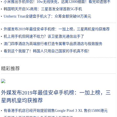
小米推出手机伴侣！10w无线快充，远离12000细菌！看完却遗憾不
已
韩国明天开启5G商用：三星首发全球首款5G手机
Unihertz Titan全键盘手机火了：众筹金额突破68万美元
外媒发布2019年最佳安卓手机榜：一加上榜，三星两机皇均获推荐
机上用手机但网速不给力？该卫星激光通信出手了
澳门四季酒店为高端旅行者打造专属奢华品质酒店与极致服务
看到这个我服了！韩国人只用自己国家的手机真不假！
精彩推荐
女生小知识｜玻尿酸原液/精华怎么用效果最好？
外媒发布2019年最佳安卓手机榜：一加上榜，三
星两机皇均获推荐
有香港手机店已经开始提前销售Google Pixel 3 XL 售价15880港元