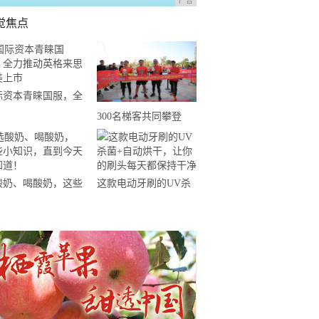
广告
觉焦点
际资本青睐国服，全
推动英格来思赴美上
300名梯客共同攀登
2019国际垂直马拉松超
级精英赛顺德海骏达中
心站欢乐开跑
酸奶、喝酸奶，这些
这款电动牙刷的UV杀
知识，直到今天才知
菌+自动烘干，让你的
！
刷头每天都保持干净