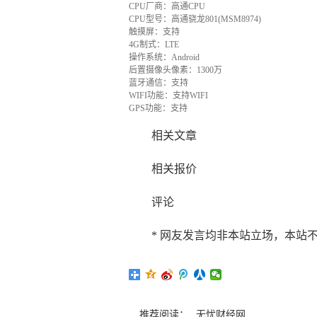
CPU厂商：高通CPU
CPU型号：高通骁龙801(MSM8974)
触摸屏：支持
4G制式：LTE
操作系统：Android
后置摄像头像素：1300万
蓝牙通信：支持
WIFI功能：支持WIFI
GPS功能：支持
相关文章
相关报价
评论
* 网友发言均非本站立场，本站
推荐阅读：
无忧财经网