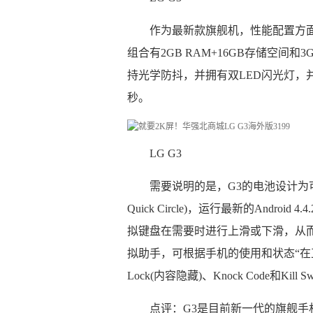
作为最新款旗舰机，性能配置方面自
组合有2GB RAM+16GB存储空间和3
持光学防抖，并拥有双LED闪光灯，并
秒。
LG G3
需要说明的是，G3的电池设计为可
Quick Circle)，运行最新的And
拟键盘在需要时进行上滑或下滑，从而
拟助手，可根据手机的使用和状态“在正确
Lock(内容隐藏)、Knock Code和Kil
点评：G3是目前新一代的旗舰手