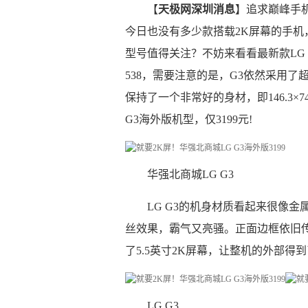
【
天极网深圳消息
】追求巅峰手
今日也没有多少款搭载2K屏幕的手
型号值得关注？不妨来看看最新款LG G3，
538，需要注意的是，G3依然采用
保持了一个非常好的身材，即146.3×
G3海外版机型，仅3199元!
华强北商城LG G3
LG G3的机身材质看起来很像
丝效果，霸气又亮骚。正面边框依旧
了5.5英寸2K屏幕，让整机的外部得
LG G3