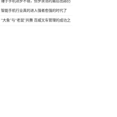
今天终于一吐为快
锤子手机进步不错，但罗永浩的最后出路仍
然是卖身
智能手机行业真的进入强者愈强的时代了
吗？
“大象”与“老鼠”共舞 百威叉车管理的成功之
路