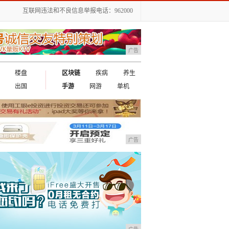
互联网违法和不良信息举报电话：962000
广告
楼盘
区块链
疾病
养生
出国
手游
网游
单机
广告