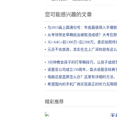
您可能感兴趣的文章
为2015画上圆满句号：年底最值得入手爆
从考场带走草稿纸会被取消成绩？大考在即
3G+64G+前1300万+后2300万，索尼拍照
元旦不去旅游，其实在北上广深杭就有这么
3分钟教会孩子的打草稿技巧，让孩子成绩至
诺基亚公司成立150周年，盘点诺基亚经典
电脑总是蓝屏怎么办？这里有详细的方法，
希望国内的手机厂商实现真正的听力无障碍
精彩推荐
最近被朋友圈疯狂打卡的奶酪包俘
无