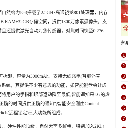
然给力!G3搭载了2.5GHz高通骁龙801处理器，内存
GB RAM+32GB存储空间，提供1300万像素摄像头，支
且还提供激光自动对焦传感器，对焦时间快至0.276
热
1
2
拆卸，容量为3000mAh，支持无线充电(智能外壳
3
roid 4.4.2系统，其提供不少有意思的功能，如智能键盘会让虚
4
将用户的手指和眼部运动降至最低;智能通知是LG的虚
5
的时间提供正确的通知”;智能安全则由Content
6
l Switch(远程锁定)三大功能所组成。
7
机，硬件性能顶级，自然无需多解释，特别加入2K屏