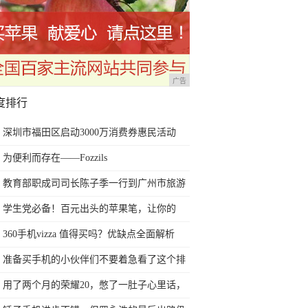
广告
度排行
深圳市福田区启动3000万消费券惠民活动
为便利而存在——Fozzils
教育部职成司司长陈子季一行到广州市旅游
商务职业学校考察调研
学生党必备！百元出头的苹果笔，让你的
iPad成为学习神器
360手机vizza 值得买吗？优缺点全面解析
准备买手机的小伙伴们不要着急看了这个排
行榜再决定买哪款手机吧
用了两个月的荣耀20，憋了一肚子心里话，