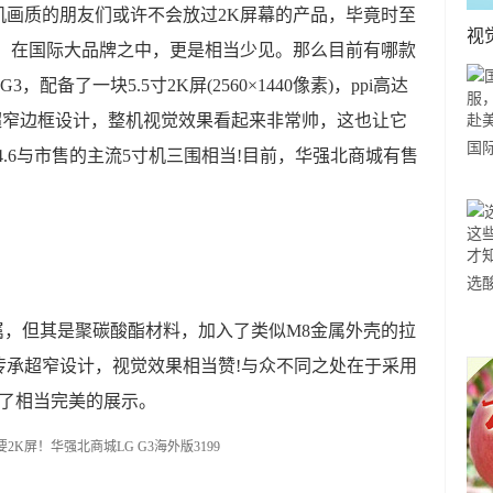
机画质的朋友们或许不会放过2K屏幕的产品，毕竟时至
视
机，在国际大品牌之中，更是相当少见。那么目前有哪款
配备了一块5.5寸2K屏(2560×1440像素)，ppi高达
了超窄边框设计，整机视觉效果看起来非常帅，这也让它
国
74.6与市售的主流5寸机三围相当!目前，华强北商城有售
力
市
选
小
金属，但其是聚碳酸酯材料，加入了类似M8金属外壳的拉
道
传承超窄设计，视觉效果相当赞!与众不同之处在于采用
到了相当完美的展示。