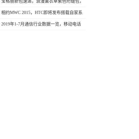
今天终于一吐为快
宝格丽新包速递，浪漫薰衣草紫色绗缝包，
温柔又仙气
相约MWC 2015，HTC即将发布搭载自家系
统的智能手表
2019年1-7月通信行业数据一览，移动电话
用户总数接近16亿