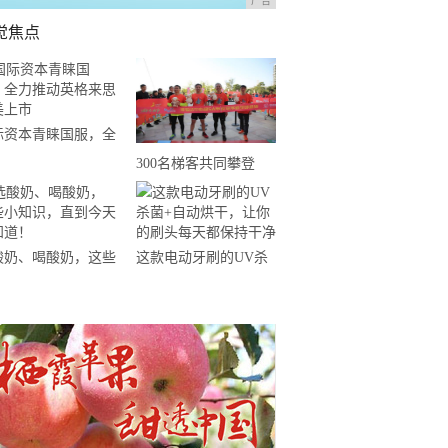
广告
觉焦点
际资本青睐国服，全
推动英格来思赴美上
300名梯客共同攀登
2019国际垂直马拉松超
级精英赛顺德海骏达中
心站欢乐开跑
酸奶、喝酸奶，这些
这款电动牙刷的UV杀
知识，直到今天才知
菌+自动烘干，让你的
！
刷头每天都保持干净