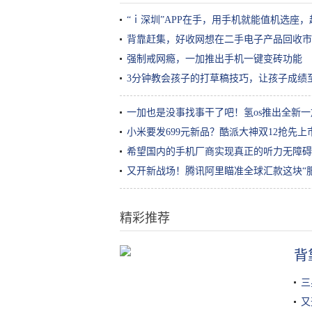
“ｉ深圳”APP在手，用手机就能值机选座
背靠赶集，好收网想在二手电子产品回收市
强制戒网瘾，一加推出手机一键变砖功能
3分钟教会孩子的打草稿技巧，让孩子成绩至
一加也是没事找事干了吧！氢os推出全新
小米要发699元新品？酷派大神双12抢先上市
希望国内的手机厂商实现真正的听力无障碍
又开新战场！腾讯阿里瞄准全球汇款这块“肥
精彩推荐
如何判断自己是什么肤质？
背
三
又