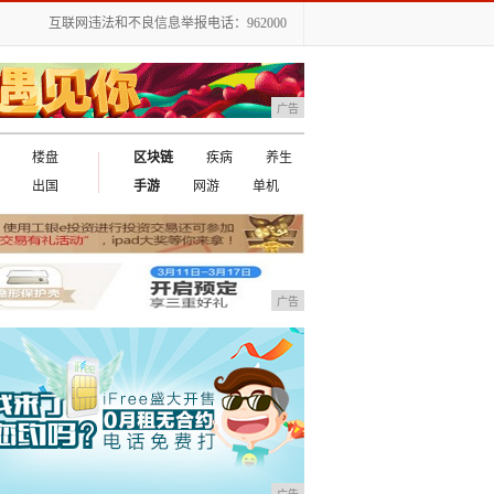
互联网违法和不良信息举报电话：962000
广告
楼盘
区块链
疾病
养生
出国
手游
网游
单机
广告