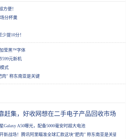
，超方便！
场分杯羹
少提10分！
一加莹黑™字体
599元新机
模式
肉” 称东南亚是关键
靠赶集，好收网想在二手电子产品回收市场分杯羹
星Galaxy A50曝光，配备5000毫安时超大电池
开新战场！腾讯阿里瞄准全球汇款这块“肥肉” 称东南亚是关键