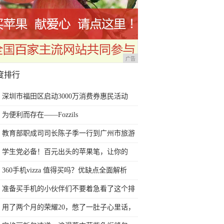
广告
度排行
深圳市福田区启动3000万消费券惠民活动
为便利而存在——Fozzils
教育部职成司司长陈子季一行到广州市旅游
商务职业学校考察调研
学生党必备！百元出头的苹果笔，让你的
iPad成为学习神器
360手机vizza 值得买吗？优缺点全面解析
准备买手机的小伙伴们不要着急看了这个排
行榜再决定买哪款手机吧
用了两个月的荣耀20，憋了一肚子心里话，