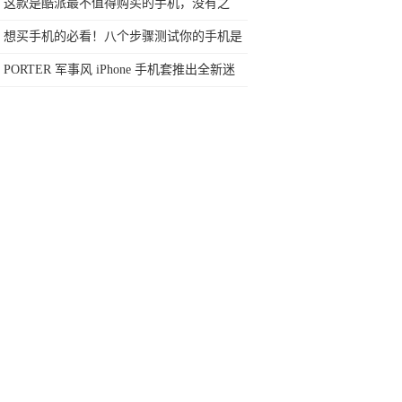
任何苛刻要求的SUV
这款是酷派最不值得购买的手机，没有之
一！
想买手机的必看！八个步骤测试你的手机是
不是问题机！
PORTER 军事风 iPhone 手机套推出全新迷
彩配色