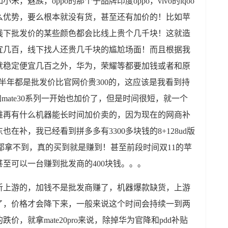
魅族，oppo的那个子品牌印度oppo，vivo的iqoo
么优势，要么根本就没有货，甚至还有加价的！比如苹
线下批发价的某些颜色都会比线上贵个几千块！这就造
宜几百，线下找人还贵几千块的尴尬场面！而且根据我
就稳定便宜几百之外，华为，荣耀等都要加钱或者和原
 整整半年都是批发价比官网价贵300的，这应该是我看到持
和mate30系列一开始也加价了，但是时间很短，就一个
难再有什么机器能长时间加价卖的，因为现在的网商补
在补，我已经看到拼多多有3300多块钱的8+128ud版
拿货都拿不到，真的买到就是赚到！甚至前段时间双11的苹
甚至可以一台赚到批发商的400块钱。。。
听上游的，加钱不是批发商赚了，机器爆款缺货，上游
了，价格才会降下来，一般来说这个时间会持续一到两
，就拿mate20pro来说，除掉华为官降和pdd补贴