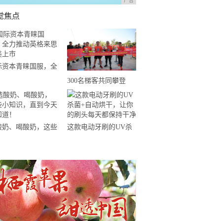
广告
觉焦点
际资本青睐国服，全
推动英格来思赴美上
300名梯客共同攀登
2019国际垂直马拉松超
级精英赛顺德海骏达中
心站欢乐开跑
酸奶、喝酸奶，这些
这款电动牙刷的UV杀
知识，直到今天才知
菌+自动烘干，让你的
！
刷头每天都保持干净