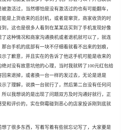
是被激活过，当然哪怕是没有激活过的也有可能翻车，
可能是上货收来的后封机，或者是窜货，商家收货的时
查到，这也是很多人看到在某某店买到了手机发现好像
现了这种情况和商家沟通换机或者退机就可以了，就连
，那台手机的底部有一块不仔细看就看不出来的划痕，
表示了歉意，并且实在的告诉了他这手机可能是收来的
绝对没有故意坑他的心理，当时我就转了100元红包给
寄回来退掉，或者换一台一样的发过去，无论是退是
表示了理解，说换一台就行了，然后第二台没有任何问
，所以我想说的是出现了问题双方及时沟通好就行，正
感受和评价的，实在倒霉碰到恶心的店家投诉刚到底就
前想了很多东西，写着写着有些就忘记写了，大家要是