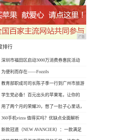
广告
度排行
深圳市福田区启动3000万消费券惠民活动
为便利而存在——Fozzils
教育部职成司司长陈子季一行到广州市旅游
商务职业学校考察调研
学生党必备！百元出头的苹果笔，让你的
iPad成为学习神器
用了两个月的荣耀20，憋了一肚子心里话，
今天终于一吐为快
360手机vizza 值得买吗？优缺点全面解析
新款冠道（NEW AVANCIER）：一款满足