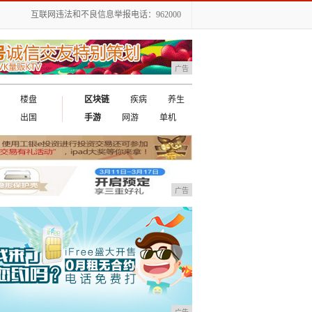
互联网违法和不良信息举报电话：962000
广告
楼盘
区块链
疾病
养生
出国
手游
网游
单机
广告