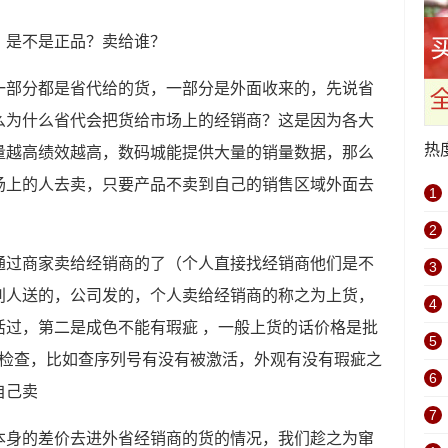
，是不是正品？卖给谁？
一部分都是省代给的货，一部分是外面收来的，先说省
么为什么省代会把货给市场上的经销商？这是因为各大
热
量越高绩效越高，数码城能提供大量的销量数据，那么
场上的人去卖，只要产品不卖到自己的销售区域外面去
1
2
通过商家卖给经销商的了（个人直接找经销商他们是不
3
别人送的，公司发的，个人卖给经销商的称之为上货，
4
活过，第二是成色不能有瑕疵 ，一般上货的话价格是批
5
些检查，比如查序列号有没有被激活，外观有没有瑕疵之
6
自己卖
7
本身的差价去进外省经销商的货的情况，我们趁之为窜