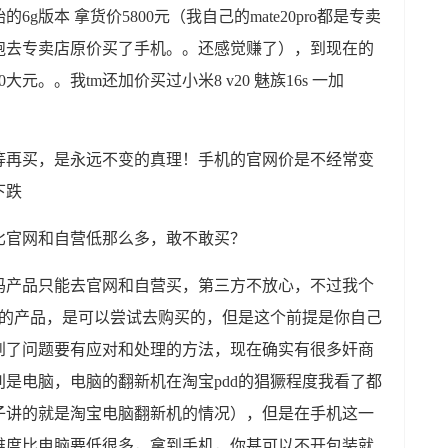
版本 拿货价5800元（我自己的mate20pro都是专卖
，跑去专卖店原价买了手机。。还感觉赚了），到现在的
大元。。我tm还加价买过小米8 v20 魅族16s 一加
等再买，是永远不变的真理！手机的官网价是不经常变
下跌
比官网和自营低那么多，敢不敢买？
码产品只能去官网和自营买，第三方不放心，不过我个
贴的产品，是可以尝试去购买的，但是这个前提是你自己
到了问题要有应对和处理的方法，现在确实有很多奸商
是电脑，电脑的翻新机在淘宝pdd的猖獗程度我看了都
子讲的就是淘宝电脑翻新机的情况），但是在手机这一
难度比电脑要低很多，拿到手机，你甚可以不开包装就