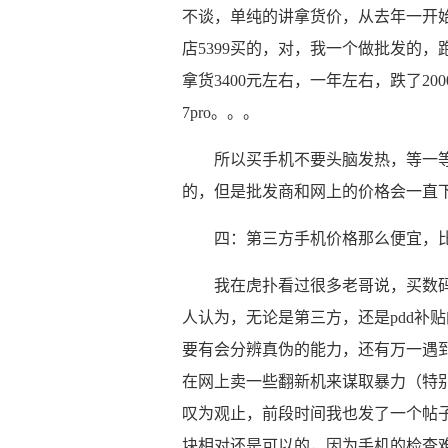
不谈，单纯的讲拿货价，从去年一开始的6g
店5399买的，对，我一个做批发的
拿货3400元左右，一年左右，跌了2000
7pro。。。
所以买手机不要头脑发热，等一
的，但是批发商和网上的价格会一直
四：第三方手机价格那么便宜，
我在虎扑看过很多老哥说，买数
人认为，无论是第三方，还是pdd补
要有会分辨真伪的能力，还有万一遇
在网上卖一些翻新机来谋取暴力（特别
叹为观止，前段时间我也发了一个帖
块相对还是可以的，因为手机的检查