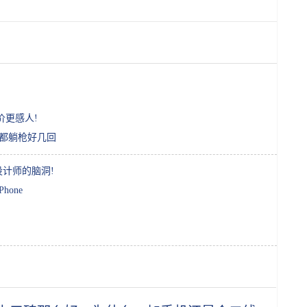
价更感人!
果都躺枪好几回
计师的脑洞!
hone