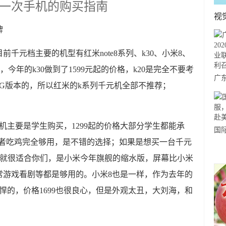
一次手机的购买指南
视
牌
千元档主要的机型有红米note8系列、k30、小米8、
明显，今年的k30做到了1599元起的价格，k20是完全不要考
广东
买5G版本的，所以红米的k系列千元机全部不推荐；
度
产
开
千元机主要是学生购买，1299起的价格大部分学生都能承
国
王者吃鸡完全够用，是不错的选择；如果是想买一台千元
力
se就很适合你们，是小米今年旗舰的缩水版，屏幕比小米
市
日常游戏看剧等都是够用的。小米8也是一样，作为去年的
悍的，价格1699也很良心，但是外观太丑，大刘海，和