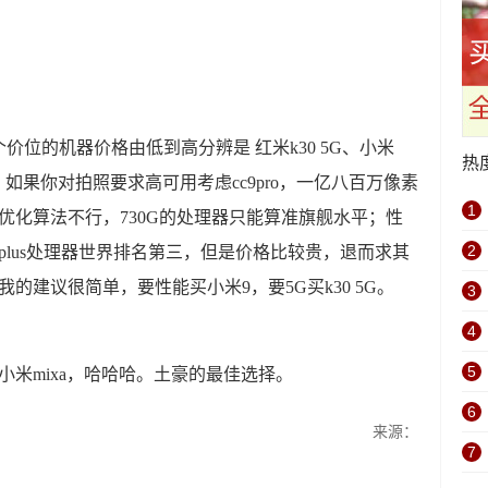
这个价位的机器价格由低到高分辨是 红米k30 5G、小米
热
 5g、如果你对拍照要求高可用考虑cc9pro，一亿八百万像素
1
器优化算法不行，730G的处理器只能算准旗舰水平；性
2
5plus处理器世界排名第三，但是价格比较贵，退而求其
，我的建议很简单，要性能买小米9，要5G买k30 5G。
3
4
5
9的小米mixa，哈哈哈。土豪的最佳选择。
6
来源：
7