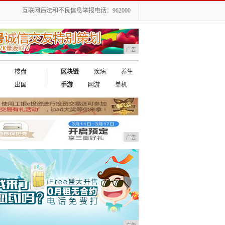
互联网违法和不良信息举报电话：962000
广告
楼盘
区块链
疾病
养生
出国
手游
网游
单机
广告