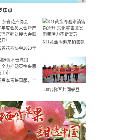
广告
觉焦点
K11黄金周迎来销售额
省花卉协会2020年
急升 文化零售激发消
会员大会暨产业联盟
费活力不断复苏
销对接大会顺利召
！
际资本青睐国服，全
推动英格来思赴美上
300名梯客共同攀登
2019国际垂直马拉松超
级精英赛顺德海骏达中
心站欢乐开跑