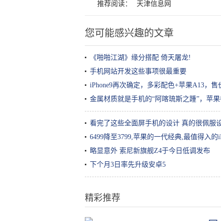
推荐阅读：
天津信息网
您可能感兴趣的文章
《啪啪江湖》缘分搭配 倚天屠龙!
手机网站开发这些事项很最重要
iPhone9再次确定，多彩配色+苹果A13，售
金属材质就是手机的“阿喀琉斯之踵”，苹
看完了这些全面屏手机的设计 真的很佩服设
6499降至3799,苹果的一代经典,最值得入的iP
略显意外 索尼新旗舰Z4于今日低调发布
下个月3日率先升级安卓5
精彩推荐