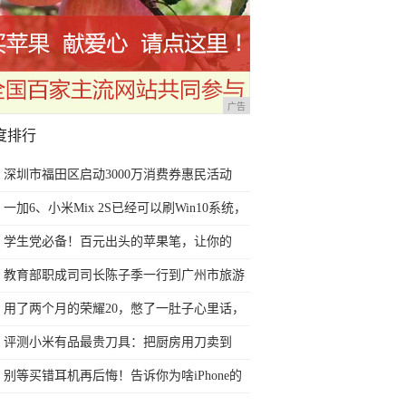
广告
度排行
深圳市福田区启动3000万消费券惠民活动
一加6、小米Mix 2S已经可以刷Win10系统，
网友：安卓提不动刀了？
学生党必备！百元出头的苹果笔，让你的
iPad成为学习神器
教育部职成司司长陈子季一行到广州市旅游
商务职业学校考察调研
用了两个月的荣耀20，憋了一肚子心里话，
今天终于一吐为快
评测小米有品最贵刀具：把厨房用刀卖到
999元的秘密
别等买错耳机再后悔！告诉你为啥iPhone的