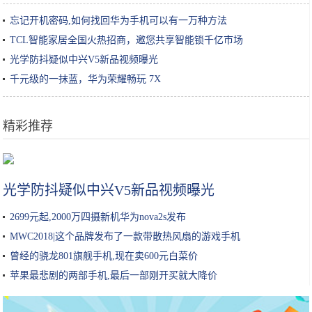
忘记开机密码,如何找回华为手机可以有一万种方法
TCL智能家居全国火热招商，邀您共享智能锁千亿市场
光学防抖疑似中兴V5新品视频曝光
千元级的一抹蓝，华为荣耀畅玩 7X
精彩推荐
秋天护肤攻略，这些必备水乳就差你没有了！唤醒肌肤活力只需4步
光学防抖疑似中兴V5新品视频曝光
2699元起,2000万四摄新机华为nova2s发布
MWC2018|这个品牌发布了一款带散热风扇的游戏手机
曾经的骁龙801旗舰手机,现在卖600元白菜价
苹果最悲剧的两部手机,最后一部刚开买就大降价