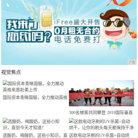
广告
视觉焦点
国际资本青睐国服，全力推动英格
来思赴美上市
300名梯客共同攀登 2019国际垂直
马拉松超级精英赛顺德海骏达中心
站欢乐开跑
选酸奶、喝酸奶，这些小知识，直
这款电动牙刷的UV杀菌+自动烘