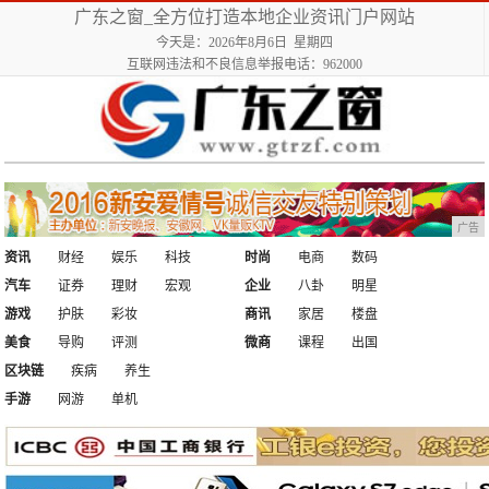
广东之窗_全方位打造本地企业资讯门户网站
今天是：2026年8月6日 星期四
互联网违法和不良信息举报电话：962000
广告
资讯
财经
娱乐
科技
时尚
电商
数码
汽车
证券
理财
宏观
企业
八卦
明星
游戏
护肤
彩妆
商讯
家居
楼盘
美食
导购
评测
微商
课程
出国
区块链
疾病
养生
手游
网游
单机