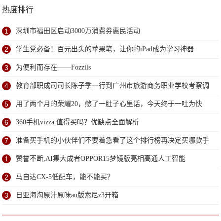
热度排行
1
深圳市福田区启动3000万消费券惠民活动
2
学生党必备！百元出头的苹果笔，让你的iPad成为学习神器
3
为便利而存在——Fozzils
4
教育部职成司司长陈子季一行到广州市旅游商务职业学校考察调
研
5
用了两个月的荣耀20，憋了一肚子心里话，今天终于一吐为快
6
360手机vizza 值得买吗？优缺点全面解析
7
准备买手机的小伙伴们不要着急看了这个排行榜再决定买哪款手
机吧
1
赞誉不断,AI集大成者OPPOR15梦镜版亮相高通人工智能
2
马自达CX-5低配车，能不能买？
3
日亚海淘原汁原味au版索尼z3开箱