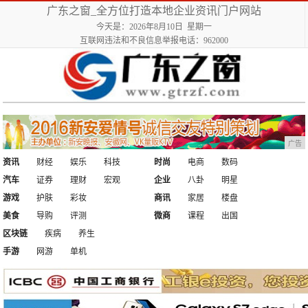
广东之窗_全方位打造本地企业资讯门户网站
今天是：2026年8月10日 星期一
互联网违法和不良信息举报电话：962000
广告
资讯
财经
娱乐
科技
时尚
电商
数码
汽车
证券
理财
宏观
企业
八卦
明星
游戏
护肤
彩妆
商讯
家居
楼盘
美食
导购
评测
微商
课程
出国
区块链
疾病
养生
手游
网游
单机