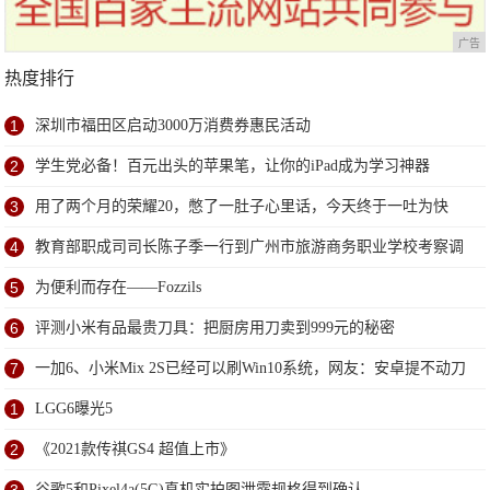
广告
热度排行
1
深圳市福田区启动3000万消费券惠民活动
2
学生党必备！百元出头的苹果笔，让你的iPad成为学习神器
3
用了两个月的荣耀20，憋了一肚子心里话，今天终于一吐为快
4
教育部职成司司长陈子季一行到广州市旅游商务职业学校考察调
研
5
为便利而存在——Fozzils
6
评测小米有品最贵刀具：把厨房用刀卖到999元的秘密
7
一加6、小米Mix 2S已经可以刷Win10系统，网友：安卓提不动刀
了？
1
LGG6曝光5
2
《2021款传祺GS4 超值上市》
3
谷歌5和Pixel4a(5G)真机实拍图泄露规格得到确认