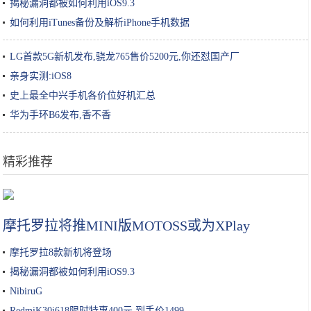
揭秘漏洞都被如何利用iOS9.3
如何利用iTunes备份及解析iPhone手机数据
LG首款5G新机发布,骁龙765售价5200元,你还怼国产厂
亲身实测:iOS8
史上最全中兴手机各价位好机汇总
华为手环B6发布,香不香
精彩推荐
豆腐这样做太香了，一周吃4次不嫌多，比吃肉还解馋，孩子超爱吃
摩托罗拉将推MINI版MOTOSS或为XPlay
摩托罗拉8款新机将登场
揭秘漏洞都被如何利用iOS9.3
NibiruG
RedmiK30i618限时特惠400元,到手价1499