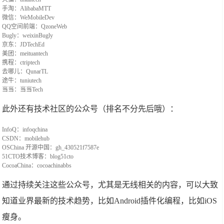
手淘：AlibabaMTT
微信：WeMobileDev
QQ空间前端：QzoneWeb
Bugly：weixinBugly
京东：JDTechEd
美团：meituantech
携程：ctriptech
去哪儿：QunarTL
途牛：tuniutech
当当：当当Tech
此外还有技术社区的公众号（排名不分先后哦）：
InfoQ：infoqchina
CSDN：mobilehub
OSChina 开源中国：gh_430521f7587e
51CTO技术博客：blog51cto
CocoaChina：cocoachinabbs
通过持续关注这些公众号，尤其是无线相关的内容，可以大致
知道业界最新的技术趋势，比如Android插件化编程，比如iOS
瘦身。