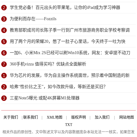
2
学生党必备！百元出头的苹果笔，让你的iPad成为学习神器
3
为便利而存在——Fozzils
4
教育部职成司司长陈子季一行到广州市旅游商务职业学校考察调
研
5
用了两个月的荣耀20，憋了一肚子心里话，今天终于一吐为快
6
一加6、小米Mix 2S已经可以刷Win10系统，网友：安卓提不动刀
了？
7
360手机vizza 值得买吗？优缺点全面解析
1
华为芯片的发展，华为自主操作系统面世，预示着中国制造的新
阶段
2
哈弗“性价比之王”，如今改款升级，等新还是买旧？
3
三星Note5曝光:或配4K屏幕M1处理器
关于我们
|
联系我们
|
XML地图
|
版权声明
|
加入我们
|
网站地图
TXT
相关作品的原创性、文中陈述文字以及内容数据庞杂本站无法一一核实，如果您发