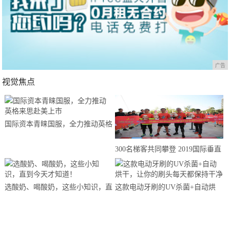
广告
视觉焦点
国际资本青睐国服，全力推动英格
来思赴美上市
300名梯客共同攀登 2019国际垂直
马拉松超级精英赛顺德海骏达中心
站欢乐开跑
选酸奶、喝酸奶，这些小知识，直
这款电动牙刷的UV杀菌+自动烘
到今天才知道！
干，让你的刷头每天都保持干净