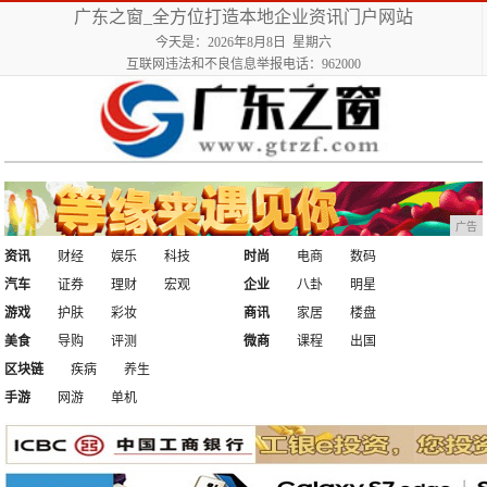
广东之窗_全方位打造本地企业资讯门户网站
今天是：2026年8月8日 星期六
互联网违法和不良信息举报电话：962000
广告
资讯
财经
娱乐
科技
时尚
电商
数码
汽车
证券
理财
宏观
企业
八卦
明星
游戏
护肤
彩妆
商讯
家居
楼盘
美食
导购
评测
微商
课程
出国
区块链
疾病
养生
手游
网游
单机