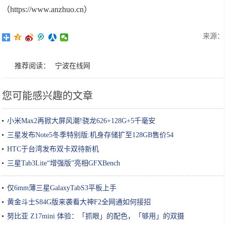
（https://www.anzhuo.cn）
来源：
推荐阅读：
宁波在线网
您可能感兴趣的文章
小米Max2再掀大屏风潮!骁龙626+128G+5千毫安
三星发布Note5冬季特别版:机身存储扩至128GB售价54
HTC于台湾发布双卡双待新机
三星Tab3Lite“增强版”亮相GFXBench
仅6mm薄三星GalaxyTabS3平板上手
黄金斗士S84G版来袭看大神F2全网通如何接招
努比亚 Z17mini 体验：「抓眼」的配色，「够用」的双摄