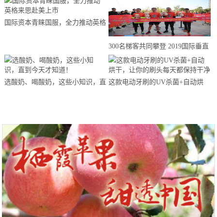
国际资本青睐国服，全力推动英格
来思赴美上市
300名梯客共同攀登 2019国际垂直
马拉松超级精英赛顺德海骏达中心
站欢乐开跑
选酸奶、喝酸奶，这些小知识，直
这款电动牙刷的UV杀菌+自动烘
到今天才知道！
干，让你的刷头每天都保持干净