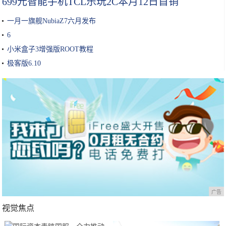
699元智能手机TCL乐玩2C本月12日首销
一月一旗舰NubiaZ7六月发布
6
小米盒子3增强版ROOT教程
极客版6.10
广告
视觉焦点