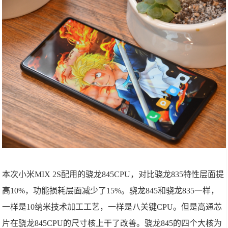
本次小米MIX 2S配用的骁龙845CPU，对比骁龙835特性层面提
高10%，功能损耗层面减少了15%。骁龙845和骁龙835一样，
一样是10纳米技术加工工艺，一样是八关键CPU。但是高通芯
片在骁龙845CPU的尺寸核上干了改善。骁龙845的四个大核为