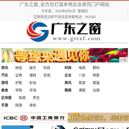
广东之窗_全方位打造本地企业资讯门户网站
今天是：2026年8月6日 星期四
互联网违法和不良信息举报电话：962000
广告
资讯
财经
娱乐
科技
时尚
电商
数码
汽车
证券
理财
宏观
企业
八卦
明星
游戏
护肤
彩妆
商讯
家居
楼盘
美食
导购
评测
微商
课程
出国
区块链
疾病
养生
手游
网游
单机