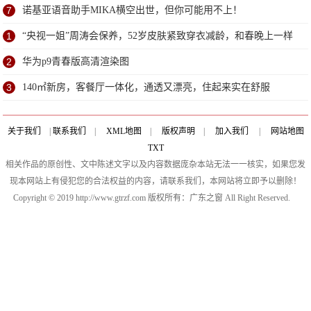
7
诺基亚语音助手MIKA横空出世，但你可能用不上！
1
“央视一姐”周涛会保养，52岁皮肤紧致穿衣减龄，和春晚上一样
2
华为p9青春版高清渲染图
3
140㎡新房，客餐厅一体化，通透又漂亮，住起来实在舒服
关于我们
|
联系我们
|
XML地图
|
版权声明
|
加入我们
|
网站地图
TXT
相关作品的原创性、文中陈述文字以及内容数据庞杂本站无法一一核实，如果您发
现本网站上有侵犯您的合法权益的内容，请联系我们，本网站将立即予以删除！
Copyright © 2019 http://www.gtrzf.com 版权所有：广东之窗 All Right Reserved.