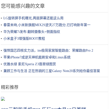
您可能感兴趣的文章
LG旋转屏手机曝光,两层屏幕还能这么用
春雷未响,小米新旗舰MIX2S逆天27万跑分,已打响新年第一
华为荣耀7i发布:翻转摄像头+侧面指纹
小米盒子3增强版ROOT教程
强悍国芯四核实力派，ins极简家居智能路由：荣耀路由Pro 2
苹果iPhone7成逆天神机能刷安卓和Linux系统
优雅水绿 索尼Xperia Z3翡翠绿图赏
兼顾工作与生活 正在热销的三星Galaxy Note20系列给你最佳答案
精彩推荐
大姐校门外卖小吃，常被家长常嫌弃，小学生不乐意了：不懂得欣赏