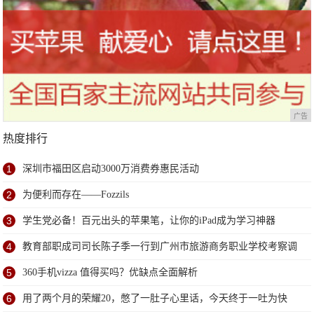
广告
热度排行
1
深圳市福田区启动3000万消费券惠民活动
2
为便利而存在——Fozzils
3
学生党必备！百元出头的苹果笔，让你的iPad成为学习神器
4
教育部职成司司长陈子季一行到广州市旅游商务职业学校考察调
研
5
360手机vizza 值得买吗？优缺点全面解析
6
用了两个月的荣耀20，憋了一肚子心里话，今天终于一吐为快