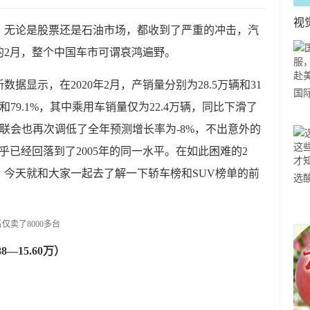
视
，无论是股票还是石油市场，都收到了严重的冲击，汽
的2月，整个中国车市可谓哀鸿遍野。
据显示，在2020年2月，产销量分别为28.5万辆和31
国
和79.1%，其中乘用车销量仅为22.4万辆，同比下滑了
力
乘联会也再次调低了全年预测增长率为-8%，不出意外的
市
几乎已经回落到了2005年的同一水平。在如此困难的2
今天就和大家一起去了解一下轿车榜和SUV榜单的前
选
小
道
8—15.60万）