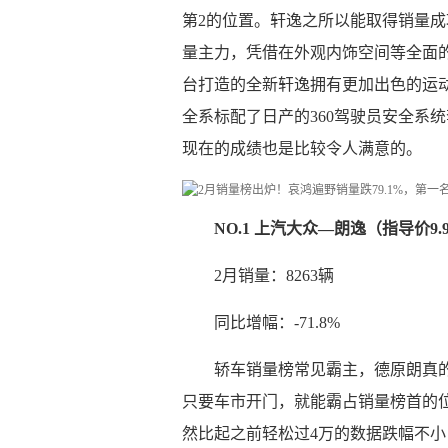
第2的位置。轩逸之所以能取得销量
量主力，凭借在外观内饰空间等全面
台打造的全新轩逸拥有更加出色的运
全系标配了日产的360驾驶员安全系
现在的成绩也是比较令人满意的。
NO.1 上汽大众—朗逸（指导价9.9
2月销量：8263辆
同比增幅：-71.8%
轿车销量榜常见霸主，德原朗真
只要车市开门，就能霸占销量榜首的位
然比起之前轻松过4万的数据跌幅不