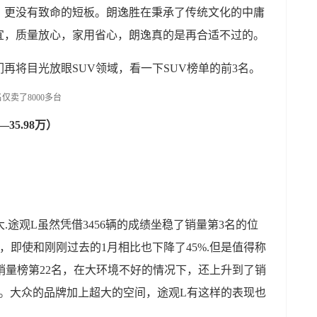
，更没有致命的短板。朗逸胜在秉承了传统文化的中庸
宜，质量放心，家用省心，朗逸真的是再合适不过的。
再将目光放眼SUV领域，看一下SUV榜单的前3名。
—35.98万）
.途观L虽然凭借3456辆的成绩坐稳了销量第3名的位
%，即使和刚刚过去的1月相比也下降了45%.但是值得称
销量榜第22名，在大环境不好的情况下，还上升到了销
的。大众的品牌加上超大的空间，途观L有这样的表现也