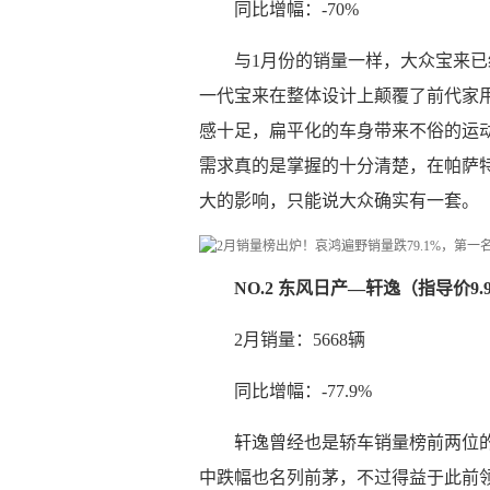
同比增幅：-70%
与1月份的销量一样，大众宝来已
一代宝来在整体设计上颠覆了前代家
感十足，扁平化的车身带来不俗的运
需求真的是掌握的十分清楚，在帕萨
大的影响，只能说大众确实有一套。
NO.2 东风日产—轩逸（指导价9.9
2月销量：5668辆
同比增幅：-77.9%
轩逸曾经也是轿车销量榜前两位
中跌幅也名列前茅，不过得益于此前