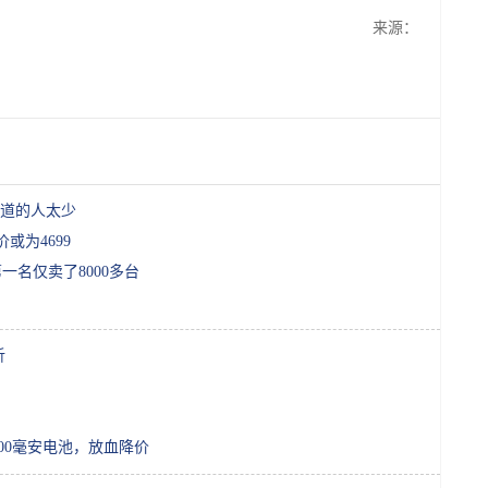
来源：
道的人太少
价或为4699
一名仅卖了8000多台
析
000毫安电池，放血降价