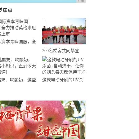
广告
觉焦点
际资本青睐国服，全
推动英格来思赴美上
300名梯客共同攀登
2019国际垂直马拉松超
级精英赛顺德海骏达中
心站欢乐开跑
酸奶、喝酸奶，这些
这款电动牙刷的UV杀
知识，直到今天才知
菌+自动烘干，让你的
！
刷头每天都保持干净