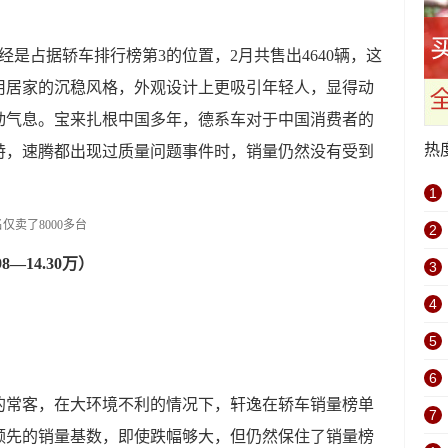
经是占据轿车排行榜第3的位置，2月共售出4640辆，这
用居家的沉稳风格，外观设计上更吸引年轻人，显得动
动气息。宝来扎根中国多年，德系车对于中国消费者的
热
特，速腾都出现过质量问题事件时，销量仍然没有受到
1
2
8—14.30万）
3
4
5
6
的常客，在大环境不利的情况下，轩逸在轿车销量榜单
7
领先的销量基数，即使跌幅够大，但仍然保住了销量榜