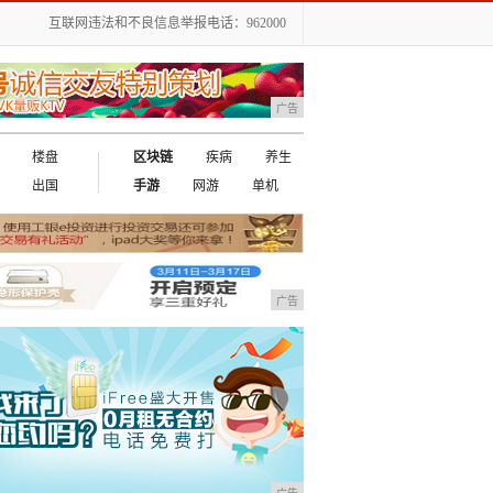
互联网违法和不良信息举报电话：962000
广告
楼盘
区块链
疾病
养生
出国
手游
网游
单机
广告