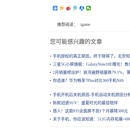
推荐阅读：
igame
您可能感兴趣的文章
手机授权的真正原因，终于晓得了，无奈知
三星5G小屏旗舰：GalaxyNote10E曝光！售
2月销量榜出炉！哀鸿遍野销量跌79.1%，第
你选谁？华为畅享7Plus对比360手机N4S
手机开机后关机原因-手机自动关机原因分
新款冠道SUV：盛夏时光的最佳陪伴
感人！这款835全面屏不到1个月暴降300元
关于手机，你应该知道：512G内存拓展+6