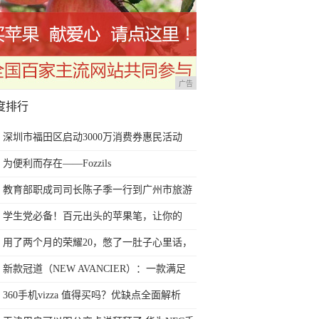
广告
度排行
深圳市福田区启动3000万消费券惠民活动
为便利而存在——Fozzils
教育部职成司司长陈子季一行到广州市旅游
商务职业学校考察调研
学生党必备！百元出头的苹果笔，让你的
iPad成为学习神器
用了两个月的荣耀20，憋了一肚子心里话，
今天终于一吐为快
新款冠道（NEW AVANCIER）：一款满足
任何苛刻要求的SUV
360手机vizza 值得买吗？优缺点全面解析