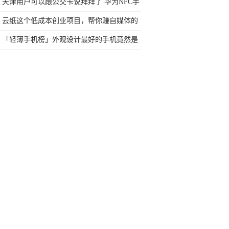
天津用户可以跟公交卡说拜拜了 华为NFC手
机支付 再添天津城市卡
云纸这个低成本创业项目，帮你赚自媒体的
钱
「轻薄手机榜」外观设计最好的手机竟然是
2017发布的