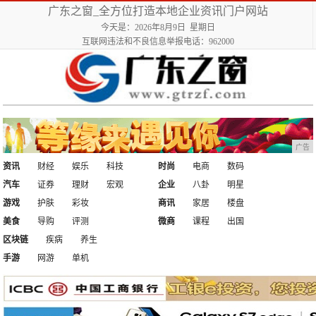
广东之窗_全方位打造本地企业资讯门户网站
今天是：2026年8月9日 星期日
互联网违法和不良信息举报电话：962000
广告
资讯
财经
娱乐
科技
时尚
电商
数码
汽车
证券
理财
宏观
企业
八卦
明星
游戏
护肤
彩妆
商讯
家居
楼盘
美食
导购
评测
微商
课程
出国
区块链
疾病
养生
手游
网游
单机