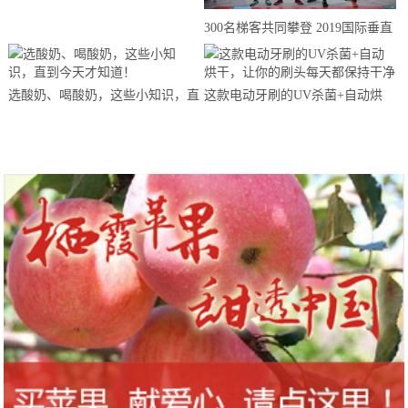
来思赴美上市
300名梯客共同攀登 2019国际垂直
马拉松超级精英赛顺德海骏达中心
站欢乐开跑
选酸奶、喝酸奶，这些小知识，直
这款电动牙刷的UV杀菌+自动烘
到今天才知道！
干，让你的刷头每天都保持干净