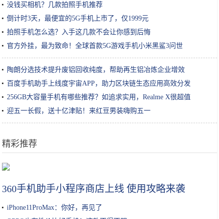
没钱买相机？几款拍照手机推荐
倒计时3天，最便宜的5G手机上市了，仅1999元
拍照手机怎么选？入手这几款不会让你感到后悔
官方外挂，最为致命！全球首款5G游戏手机小米黑鲨3问世
陶朗分选技术提升废铝回收纯度，帮助再生铝冶炼企业增效
百度手机助手上线度宇宙APP，助力区块链生态应用高效分发
256GB大容量手机有哪些推荐？如追求实用，Realme X很超值
迎五一长假，送十亿津贴！来红豆男装嗨购五一
精彩推荐
土家酱香饼：辣中有甜，甜中有香，香而酥脆
360手机助手小程序商店上线 使用攻略来袭
iPhone11ProMax：你好，再见了