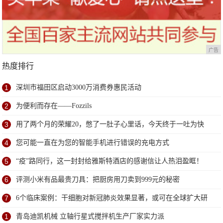
广告
热度排行
1
深圳市福田区启动3000万消费券惠民活动
2
为便利而存在——Fozzils
3
用了两个月的荣耀20，憋了一肚子心里话，今天终于一吐为快
4
您可能一直在为您的智能手机进行错误的充电方式
5
“疫”路同行，这一封封给雅斯特酒店的感谢信让人热泪盈眶！
6
评测小米有品最贵刀具：把厨房用刀卖到999元的秘密
7
6个临床案例：干细胞对新冠肺炎效果显著，或可在全球扩大研
究
1
青岛迪凯机械 立轴行星式搅拌机生产厂家实力派