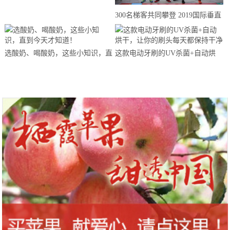
来思赴美上市
300名梯客共同攀登 2019国际垂直
马拉松超级精英赛顺德海骏达中心
站欢乐开跑
选酸奶、喝酸奶，这些小知识，直
这款电动牙刷的UV杀菌+自动烘
到今天才知道！
干，让你的刷头每天都保持干净