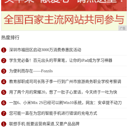
广告
热度排行
1
深圳市福田区启动3000万消费券惠民活动
2
学生党必备！百元出头的苹果笔，让你的iPad成为学习神器
3
为便利而存在——Fozzils
4
教育部职成司司长陈子季一行到广州市旅游商务职业学校考察调
研
5
用了两个月的荣耀20，憋了一肚子心里话，今天终于一吐为快
6
一加6、小米Mix 2S已经可以刷Win10系统，网友：安卓提不动刀
了？
7
您可能一直在为您的智能手机进行错误的充电方式
1
联想手机:既要运营商渠道,又要产品品牌