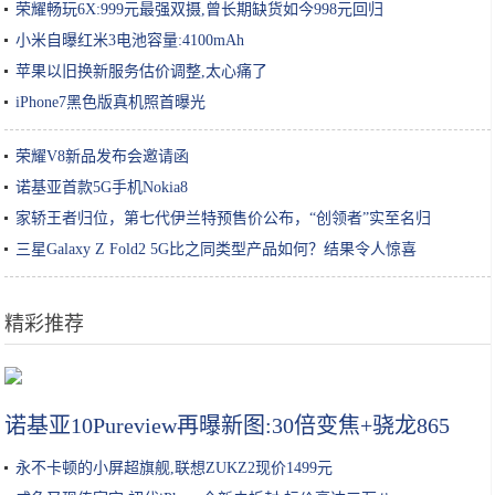
荣耀畅玩6X:999元最强双摄,曾长期缺货如今998元回归
小米自曝红米3电池容量:4100mAh
苹果以旧换新服务估价调整,太心痛了
iPhone7黑色版真机照首曝光
荣耀V8新品发布会邀请函
诺基亚首款5G手机Nokia8
家轿王者归位，第七代伊兰特预售价公布，“创领者”实至名归
三星Galaxy Z Fold2 5G比之同类型产品如何？结果令人惊喜
精彩推荐
女生小知识｜玻尿酸原液/精华怎么用效果最好？
诺基亚10Pureview再曝新图:30倍变焦+骁龙865
永不卡顿的小屏超旗舰,联想ZUKZ2现价1499元