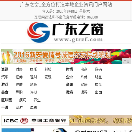
广东之窗_全方位打造本地企业资讯门户网站
今天是：2026年8月8日 星期六
互联网违法和不良信息举报电话：962000
广告
资讯
财经
娱乐
科技
时尚
电商
数码
汽车
证券
理财
宏观
企业
八卦
明星
游戏
护肤
彩妆
商讯
家居
楼盘
美食
导购
评测
微商
课程
出国
区块链
疾病
养生
手游
网游
单机