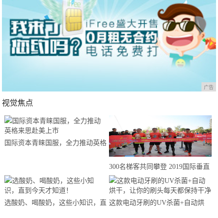
广告
视觉焦点
国际资本青睐国服，全力推动英格
来思赴美上市
300名梯客共同攀登 2019国际垂直
马拉松超级精英赛顺德海骏达中心
站欢乐开跑
选酸奶、喝酸奶，这些小知识，直
这款电动牙刷的UV杀菌+自动烘
到今天才知道！
干，让你的刷头每天都保持干净