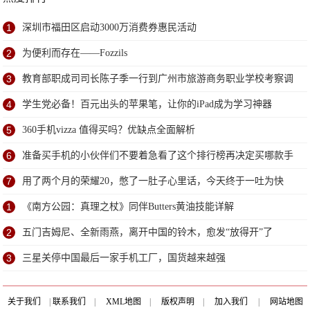
1
深圳市福田区启动3000万消费券惠民活动
2
为便利而存在——Fozzils
3
教育部职成司司长陈子季一行到广州市旅游商务职业学校考察调
研
4
学生党必备！百元出头的苹果笔，让你的iPad成为学习神器
5
360手机vizza 值得买吗？优缺点全面解析
6
准备买手机的小伙伴们不要着急看了这个排行榜再决定买哪款手
机吧
7
用了两个月的荣耀20，憋了一肚子心里话，今天终于一吐为快
1
《南方公园：真理之杖》同伴Butters黄油技能详解
2
五门吉姆尼、全新雨燕，离开中国的铃木，愈发“放得开”了
3
三星关停中国最后一家手机工厂，国货越来越强
关于我们
|
联系我们
|
XML地图
|
版权声明
|
加入我们
|
网站地图