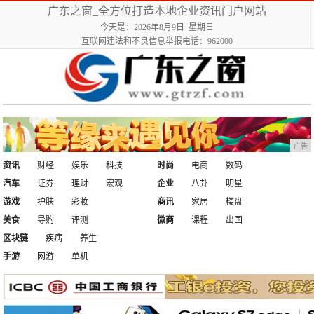
广东之窗_全方位打造本地企业资讯门户网站
今天是：2026年8月9日 星期日
互联网违法和不良信息举报电话：962000
广告
资讯
财经
娱乐
科技
时尚
电商
数码
汽车
证券
理财
宏观
企业
八卦
明星
游戏
护肤
彩妆
商讯
家居
楼盘
美食
导购
评测
微商
课程
出国
区块链
疾病
养生
手游
网游
单机