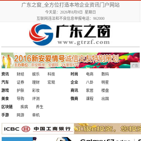
广东之窗_全方位打造本地企业资讯门户网站
今天是：2026年8月9日 星期日
互联网违法和不良信息举报电话：962000
广告
资讯
财经
娱乐
科技
时尚
电商
数码
汽车
证券
理财
宏观
企业
八卦
明星
游戏
护肤
彩妆
商讯
家居
楼盘
美食
导购
评测
微商
课程
出国
区块链
疾病
养生
手游
网游
单机