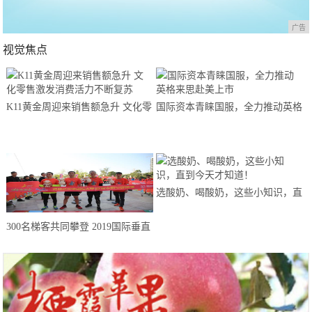
广告
视觉焦点
K11黄金周迎来销售额急升 文化零
国际资本青睐国服，全力推动英格
售激发消费活力不断复苏
来思赴美上市
选酸奶、喝酸奶，这些小知识，直
到今天才知道！
300名梯客共同攀登 2019国际垂直
马拉松超级精英赛顺德海骏达中心
站欢乐开跑