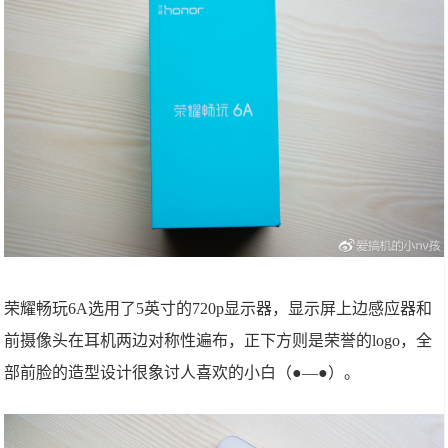
荣耀畅玩6A选用了5英寸的720p显示器，显示屏上边感应器和
前摄像头在耳机两边对称性遍布，正下方则是荣誉的logo，全
部前脸的造型设计很象讨人喜欢的小白（●—●）。