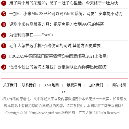
研
4
用了两个月的荣耀20，憋了一肚子心里话，今天终于一吐为快
5
一加6、小米Mix 2S已经可以刷Win10系统，网友：安卓提不动刀
了？
6
评测小米有品最贵刀具：把厨房用刀卖到999元的秘密
7
为便利而存在——Fozzils
1
老年人怎样选手机?价格便宜的同时,其他方面更重要
2
FBC2020中国国际门窗幕墙博览会圆满闭幕,2021上海见!
3
低成本创业的蓝海太难找？云纸物联正向你伸出橄榄枝！
关于我们
|
联系我们
|
XML地图
|
版权声明
|
加入我们
|
网站地图
TXT
相关作品的原创性、文中陈述文字以及内容数据庞杂本站无法一一核实，如果您发
现本网站上有侵犯您的合法权益的内容，请联系我们，本网站将立即予以删除！
Copyright © 2019 http://www.gtrzf.com 版权所有：广东之窗 All Right Reserved.