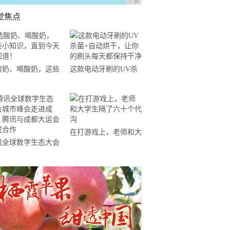
广告
觉焦点
酸奶、喝酸奶，这些
这款电动牙刷的UV杀
知识，直到今天才知
菌+自动烘干，让你的
！
刷头每天都保持干净
在打游戏上，老师和大
讯全球数字生态大会
学生隔了六十个代沟
市峰会走进成都，腾
与成都大运会达成合