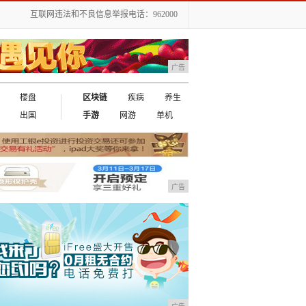
互联网违法和不良信息举报电话：962000
广告
楼盘
区块链
疾病
养生
出国
手游
网游
单机
广告