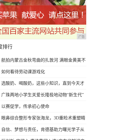
广告
度排行
航拍内蒙古金秋弯曲的扎敦河 满眼金黄美不
胜收
如何看待劳动课游戏化
选酸奶、喝酸奶，这些小知识，直到今天才
知道！
广珠两地小学生关爱长隆极地动物“新生代”
以赛促学，传承初心使命
眼鼻综合整形专家张海龙，3D重睑术重塑睛
彩明眸
自信、梦想与责任，肯德基助力曙光学子从