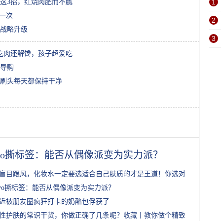
这3招，红烧肉肥而不腻
1
第一次
2
战略升级
3
吃肉还解馋，孩子超爱吃
车导购
的刷头每天都保持干净
ivo撕标签：能否从偶像派变为实力派？
盲目跟风，化妆水一定要选适合自己肤质的才是王道！你选对了吗？
ivo撕标签：能否从偶像派变为实力派？
近被朋友圈疯狂打卡的奶酪包俘获了
性护肤的常识干货，你做正确了几条呢？收藏丨教你做个精致女孩