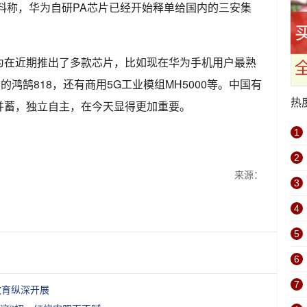
料称，华为自研PA芯片已经开始释单给国内的三安集
为在近期推出了多款芯片，比如现在华为手机用户最熟
的鸿鹄818，还有商用5G工业模组MH5000等。中国有
热
并蓄，独立自主，在今天显得更加重要。
1
2
来源：
3
4
5
6
7
教育纵深开展