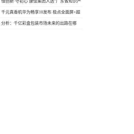
自强不息到撒爱人间
恒创新·守初心 康佳集团入选“广东省知识产
权示范企业”
千元真香机华为畅享10发布 极点全面屏+超
清夜景仅1199元起
分析：千亿彩盒包装市场未来的出路在哪
里？