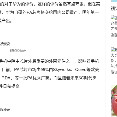
友的对于华为的评价，这样的评价虽然有点夸张，但在某
视
悉，华为自研的PA芯片将交给国内公司量产，明年第一
模产出。
选
小
道
麒麟990系列
是手机中除主芯片外最重要的外围元件之一，影响着手机
，PA芯片市场由95%由Skyworks、Qorvo等欧美
腾
RDA、等一批PA优秀厂商。而且随着未来5G时代需
城
性日益提高。
讯
作