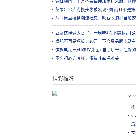
做红烧肉，千万不要直接加水！大厨：教你
苹果CEO库克换头像被发现P图 而且不是
从时尚直播到潮流社交：映客收购积目加速
豆腐这样做太香了，一周吃4次不嫌多，比
续航不再是短板，20万上下合资品牌电动
这款电动牙刷的UV杀菌+自动烘干，让你
不忘初心守底线，多措并举把难关
精彩推荐
v
不会做饭又想吃各种美食？一个电
饭锅就能搞定
不
v
最
女