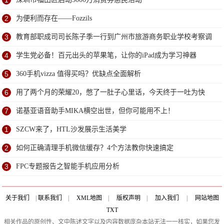
1
2
为便利而存在——Fozzils
3
教育部职成司司长陈子季一行到广州市旅游商务职业学校考察调
研
4
学生党必备！百元出头的苹果笔，让你的iPad成为学习神器
5
360手机vizza 值得买吗？优缺点全面解析
6
用了两个月的荣耀20，憋了一肚子心里话，今天终于一吐为快
7
诺基亚语音助手MIKA横空出世，但你可能用不上！
1
SZCW来了，HTL沙发展示生活美学
2
如何正确清理手机微信缓存？4个方法教你快速搞定
3
FPC专题报告之智能手机应用分析
关于我们
|
联系我们
|
XML地图
|
版权声明
|
加入我们
|
网站地图
TXT
相关作品的原创性、文中陈述文字以及内容数据庞杂本站无法一一核实，如果您发