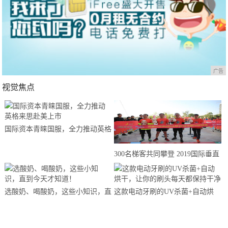
广告
视觉焦点
国际资本青睐国服，全力推动英格
来思赴美上市
300名梯客共同攀登 2019国际垂直
马拉松超级精英赛顺德海骏达中心
站欢乐开跑
选酸奶、喝酸奶，这些小知识，直
这款电动牙刷的UV杀菌+自动烘
到今天才知道！
干，让你的刷头每天都保持干净