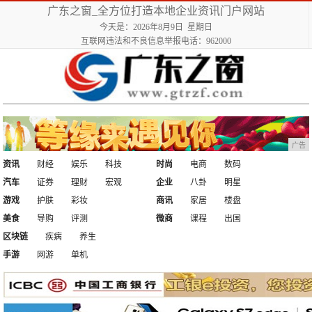
广东之窗_全方位打造本地企业资讯门户网站
今天是：2026年8月9日 星期日
互联网违法和不良信息举报电话：962000
广告
资讯
财经
娱乐
科技
时尚
电商
数码
汽车
证券
理财
宏观
企业
八卦
明星
游戏
护肤
彩妆
商讯
家居
楼盘
美食
导购
评测
微商
课程
出国
区块链
疾病
养生
手游
网游
单机