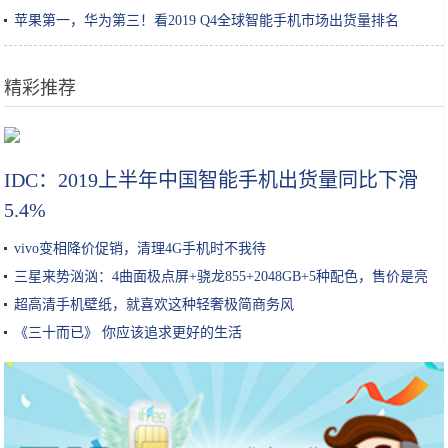
苹果第一，华为第三！看2019 Q4全球智能手机市场出货量排名
精彩推荐
保湿超过100小时？吴昕、张韶涵都推荐的喷雾？这些护肤品我都要
IDC：2019上半年中国智能手机出货量同比下滑
5.4%
vivo变相降价促销，清理4G手机时不我待
三星来势汹汹：4曲面极点屏+骁龙855+2048GB+5种配色，售价是亮
点
超高清手机壁纸，就喜欢这种轻奢极简商务风
《三十而已》 你应该追求更好的生活