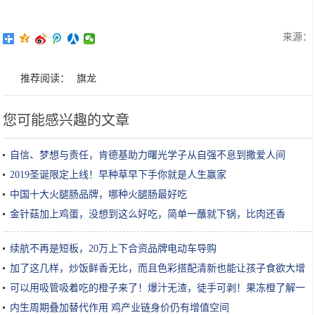
来源：
推荐阅读：
旗龙
您可能感兴趣的文章
自信、梦想与责任，肯德基助力曙光学子从自强不息到撒爱人间
2019圣诞限定上线！早种草早下手你就是人生赢家
中国十大火腿肠品牌，哪种火腿肠最好吃
金针菇加上鸡蛋，没想到这么好吃，简单一蘸就下锅，比肉还香
续航不再是短板，20万上下合资品牌电动车导购
加了这几样，炒饭鲜香无比，而且色彩搭配清新也能让孩子食欲大增
可以用吸管吸着吃的橙子来了！爆汁无渣，徒手可剥！果冻橙了解一
下
内生周期叠加替代作用 鸡产业链身价仍有增值空间