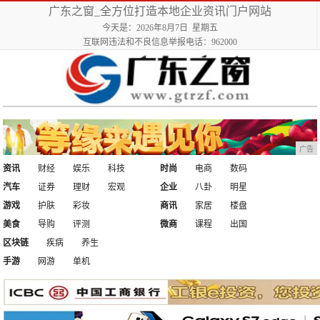
广东之窗_全方位打造本地企业资讯门户网站
今天是：2026年8月7日 星期五
互联网违法和不良信息举报电话：962000
广告
资讯
财经
娱乐
科技
时尚
电商
数码
汽车
证券
理财
宏观
企业
八卦
明星
游戏
护肤
彩妆
商讯
家居
楼盘
美食
导购
评测
微商
课程
出国
区块链
疾病
养生
手游
网游
单机