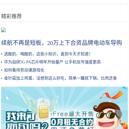
精彩推荐
范冰冰与陌生男子出街，穿丝绒大衣配钻石包，中指戴戒指引热议
续航不再是短板，20万上下合资品牌电动车导购
选酸奶、喝酸奶，这些小知识，直到今天才知道！
华为自研5G PA芯片明年开始量产 让手机信号强度更高
如何看待劳动课游戏化
金针菇加上鸡蛋，没想到这么好吃，简单一蘸就下锅，比肉还香