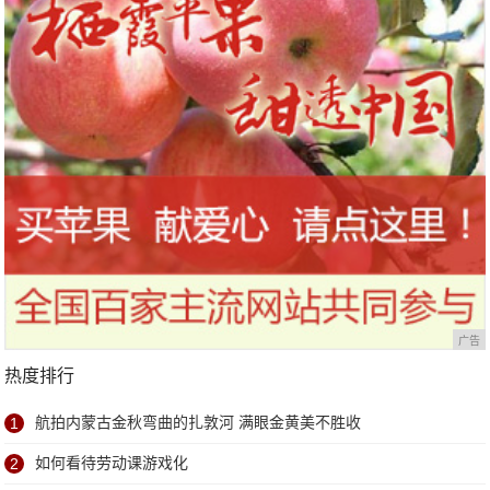
广告
热度排行
1
航拍内蒙古金秋弯曲的扎敦河 满眼金黄美不胜收
2
如何看待劳动课游戏化