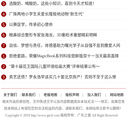
3
选酸奶、喝酸奶，这些小知识，直到今天才知道！
4
广珠两地小学生关爱长隆极地动物“新生代”
5
以赛促学，传承初心使命
6
眼鼻综合整形专家张海龙，3D重睑术重塑睛彩明眸
7
自信、梦想与责任，肯德基助力曙光学子从自强不息到撒爱人间
1
拒绝套路，荣耀MagicBook系列科技尝鲜版双十一当天最高直降
500元
2
“第十届花王国际儿童环境绘画大赛”评审结果公布～
3
卖艺还债？罗永浩早该买几十套北京房产！否则不至于这么惨
关于我们
|
联系我们
|
老版地图
|
版权声明
|
加入我们
|
网站地图
相关作品的原创性、文中陈述文字以及内容数据庞杂本站无法一一核实，如果您发
现本网站上有侵犯您的合法权益的内容，请联系我们，本网站将立即予以删除！
Copyright © 2019 http://www.gtrzf.com 版权所有：广东之窗 All Right Reserved.