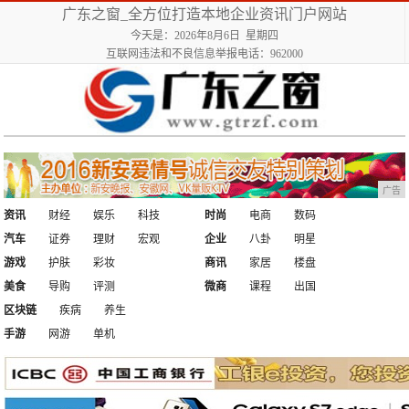
广东之窗_全方位打造本地企业资讯门户网站
今天是：2026年8月6日 星期四
互联网违法和不良信息举报电话：962000
广告
资讯
财经
娱乐
科技
时尚
电商
数码
汽车
证券
理财
宏观
企业
八卦
明星
游戏
护肤
彩妆
商讯
家居
楼盘
美食
导购
评测
微商
课程
出国
区块链
疾病
养生
手游
网游
单机