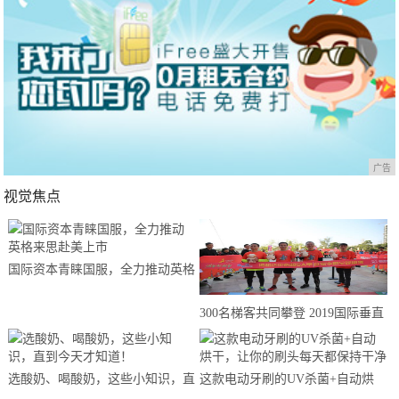
广告
视觉焦点
国际资本青睐国服，全力推动英格
来思赴美上市
300名梯客共同攀登 2019国际垂直
马拉松超级精英赛顺德海骏达中心
站欢乐开跑
选酸奶、喝酸奶，这些小知识，直
这款电动牙刷的UV杀菌+自动烘