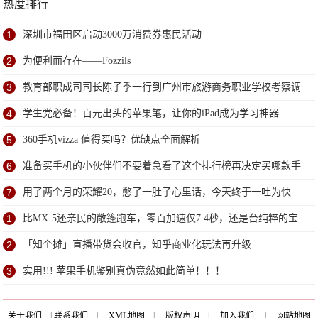
热度排行
1
深圳市福田区启动3000万消费券惠民活动
2
为便利而存在——Fozzils
3
教育部职成司司长陈子季一行到广州市旅游商务职业学校考察调
研
4
学生党必备！百元出头的苹果笔，让你的iPad成为学习神器
5
360手机vizza 值得买吗？优缺点全面解析
6
准备买手机的小伙伴们不要着急看了这个排行榜再决定买哪款手
机吧
7
用了两个月的荣耀20，憋了一肚子心里话，今天终于一吐为快
1
比MX-5还亲民的敞篷跑车，零百加速仅7.4秒，还是台纯粹的宝
马
2
「知个摊」直播带货会收官，知乎商业化玩法再升级
3
实用!!! 苹果手机鉴别真伪竟然如此简单！！！
关于我们
|
联系我们
|
XML地图
|
版权声明
|
加入我们
|
网站地图