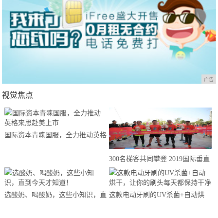
广告
视觉焦点
国际资本青睐国服，全力推动英格
来思赴美上市
300名梯客共同攀登 2019国际垂直
马拉松超级精英赛顺德海骏达中心
站欢乐开跑
选酸奶、喝酸奶，这些小知识，直
这款电动牙刷的UV杀菌+自动烘
到今天才知道！
干，让你的刷头每天都保持干净