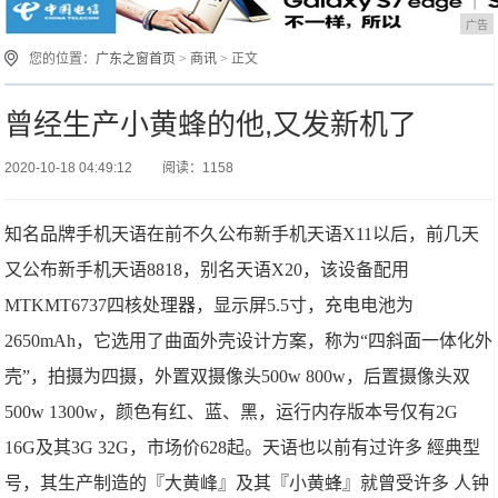
广告
您的位置：
广东之窗首页
>
商讯
> 正文
曾经生产小黄蜂的他,又发新机了
2020-10-18 04:49:12
阅读：1158
知名品牌手机天语在前不久公布新手机天语X11以后，前几天
又公布新手机天语8818，别名天语X20，该设备配用
MTKMT6737四核处理器，显示屏5.5寸，充电电池为
2650mAh，它选用了曲面外壳设计方案，称为“四斜面一体化外
壳”，拍摄为四摄，外置双摄像头500w 800w，后置摄像头双
500w 1300w，颜色有红、蓝、黑，运行内存版本号仅有2G
16G及其3G 32G，市场价628起。天语也以前有过许多 經典型
号，其生产制造的『大黄峰』及其『小黄蜂』就曾受许多 人钟