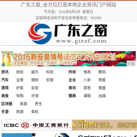
广东之窗_全方位打造本地企业资讯门户网站
今天是：2026年8月9日 星期日
互联网违法和不良信息举报电话：962000
广告
资讯
财经
娱乐
科技
时尚
电商
数码
汽车
证券
理财
宏观
企业
八卦
明星
游戏
护肤
彩妆
商讯
家居
楼盘
美食
导购
评测
微商
课程
出国
区块链
疾病
养生
手游
网游
单机