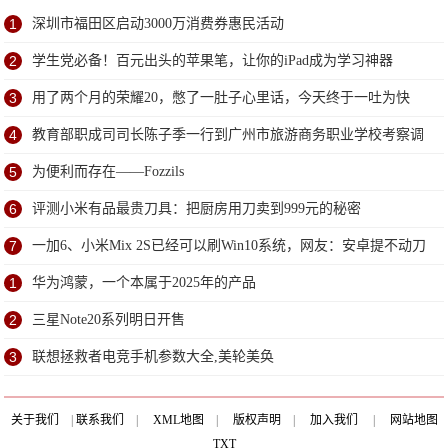
1
深圳市福田区启动3000万消费券惠民活动
2
学生党必备！百元出头的苹果笔，让你的iPad成为学习神器
3
用了两个月的荣耀20，憋了一肚子心里话，今天终于一吐为快
4
教育部职成司司长陈子季一行到广州市旅游商务职业学校考察调
研
5
为便利而存在——Fozzils
6
评测小米有品最贵刀具：把厨房用刀卖到999元的秘密
7
一加6、小米Mix 2S已经可以刷Win10系统，网友：安卓提不动刀
了？
1
华为鸿蒙，一个本属于2025年的产品
2
三星Note20系列明日开售
3
联想拯救者电竞手机参数大全,美轮美奂
关于我们
|
联系我们
|
XML地图
|
版权声明
|
加入我们
|
网站地图
TXT