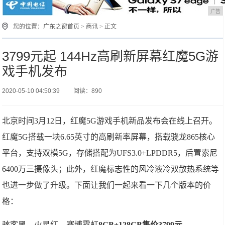
广告
您的位置：
广东之窗首页
>
商讯
> 正文
3799元起 144Hz高刷新屏幕红魔5G游
戏手机发布
2020-05-10 04:50:39
阅读：890
北京时间3月12日，红魔5G游戏手机新品发布会在线上召开。
红魔5G搭载一块6.65英寸的高刷新率屏幕，搭载骁龙865核心
平台，支持双模5G，存储搭配为UFS3.0+LPDDR5，后置索尼
6400万三摄像头；此外，红魔标志性的风冷液冷双散热系统等
也进一步做了升级。下面让我们一起来看一下几个版本的价
格：
骇客黑、火星红、赛博霓虹
8GB+128GB售价3799元，