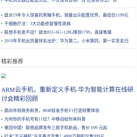
手机浏览器还能这么玩：不仅没有自带广告 还会帮你去广告
盘点19年令人惊喜的荣耀手机，销量出众配置优秀，最低仅1199元
干细胞疗法：3大功能修复慢性肾病
联想手机卖不动？骁龙855+6G+128G降到1799，直接售罄
2019年手机出货量排名出炉：华为第二，小米第四，第一实至名归
精彩推荐
韩国手游公司Netmarble将携《二之国》手游出展G-Star
ARM云手机，重新定义手机-华为智能计算在线研
讨会精彩回顾
面向年轻商务新贵，8848钛金手机V1打造轻奢体验
为何你的手机号有11位？中移动给你来科普
重回中国！联想品牌发布三款手机新品，售价 699 元起
红米“千元神机”今天再次开售！4800万相机仅售999元