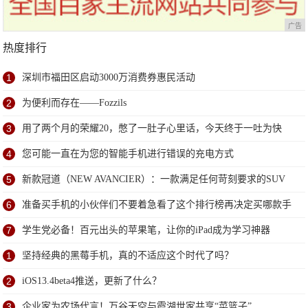
广告
热度排行
1
深圳市福田区启动3000万消费券惠民活动
2
为便利而存在——Fozzils
3
用了两个月的荣耀20，憋了一肚子心里话，今天终于一吐为快
4
您可能一直在为您的智能手机进行错误的充电方式
5
新款冠道（NEW AVANCIER）：一款满足任何苛刻要求的SUV
6
准备买手机的小伙伴们不要着急看了这个排行榜再决定买哪款手
机吧
7
学生党必备！百元出头的苹果笔，让你的iPad成为学习神器
1
坚持经典的黑莓手机，真的不适应这个时代了吗？
2
iOS13.4beta4推送，更新了什么？
3
企业家为农场代言！万谷天空与霞湖世家共享“菜篮子”