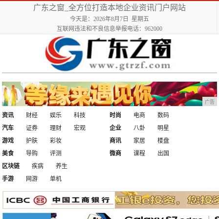
广东之窗_全方位打造本地企业资讯门户网站
今天是：2026年8月7日 星期五
互联网违法和不良信息举报电话：962000
广告
资讯
财经
娱乐
科技
时尚
电商
数码
汽车
证券
理财
宏观
企业
八卦
明星
游戏
护肤
彩妆
商讯
家居
楼盘
美食
导购
评测
微商
课程
出国
区块链
疾病
养生
手游
网游
单机