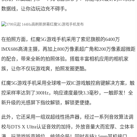
数据线，让你边玩边充不碍手。
在拍照方面，红魔5G游戏手机采用了索尼旗舰的6400万
IMX686高清主摄，再加上800万像素超广角和200万像素超微距
的配合，带来全新的拍照体验。搭载丰富相机应用的相机家
族，让你不仅玩游戏爽，拍照发圈更酷。
红魔5G游戏手机采用全球唯一双IC游戏触控肩键解决方案，触
控采样率达到了300Hz，响应速度最快3.3毫秒，一触即发！全
新升级的光感屏下指纹解锁，解锁更便捷。
此外，它还采用一组双超线性扬声器，经过一系列音效算法调
校与DTS X Ultra认证音效的加持，外放音量大而宏厚、立体丰
满。玩游戏听声辨位，统领全局！同时支持3.5mm耳机接口，