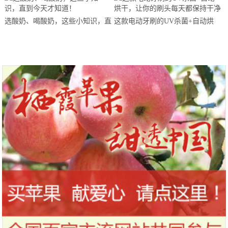
站欢乐开跑
选酸奶、喝酸奶，这些小知识，直
这款电动牙刷的UV杀菌+自动烘
到今天才知道！
干，让你的刷头每天都保持干净