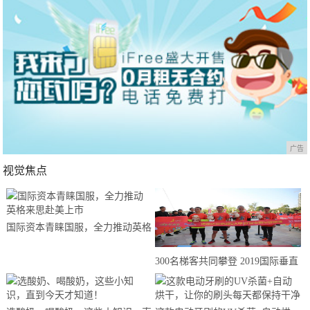
广告
视觉焦点
国际资本青睐国服，全力推动英格
来思赴美上市
300名梯客共同攀登 2019国际垂直
马拉松超级精英赛顺德海骏达中心
站欢乐开跑