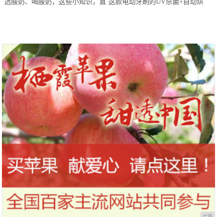
选酸奶、喝酸奶，这些小知识，直
这款电动牙刷的UV杀菌+自动烘
到今天才知道！
干，让你的刷头每天都保持干净
广告