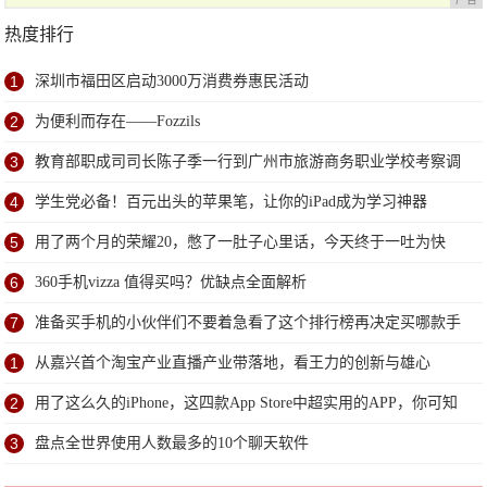
热度排行
1
深圳市福田区启动3000万消费券惠民活动
2
为便利而存在——Fozzils
3
教育部职成司司长陈子季一行到广州市旅游商务职业学校考察调
研
4
学生党必备！百元出头的苹果笔，让你的iPad成为学习神器
5
用了两个月的荣耀20，憋了一肚子心里话，今天终于一吐为快
6
360手机vizza 值得买吗？优缺点全面解析
7
准备买手机的小伙伴们不要着急看了这个排行榜再决定买哪款手
机吧
1
从嘉兴首个淘宝产业直播产业带落地，看王力的创新与雄心
2
用了这么久的iPhone，这四款App Store中超实用的APP，你可知
道？
3
盘点全世界使用人数最多的10个聊天软件