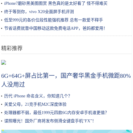
iPhone7磨砂黑美图图赏 黑色真的是太好看了 怪不得难买
终于等到你，vivo X20全面屏手机评测
低至999元的各价位段性能强机推荐 总有一款爱不释手
节省话费就靠中国移动这款免费电话APP，爸妈都爱用！
精彩推荐
想吃烤红薯，不用烤箱，比买的好吃，关键是做法也非常简单哦
6G+64G+屏占比第一，国产奢华黑金手机微距80%
人没用过
历代 iPhone 命名含义，你知道几个？
关爱父母，21克手机M2C深度体验
处理器都不弱，最低1999元四款6G内存安卓手机谁更值？
谍照曝光！国外厂商将发布侧滑全键盘手机“FX”！