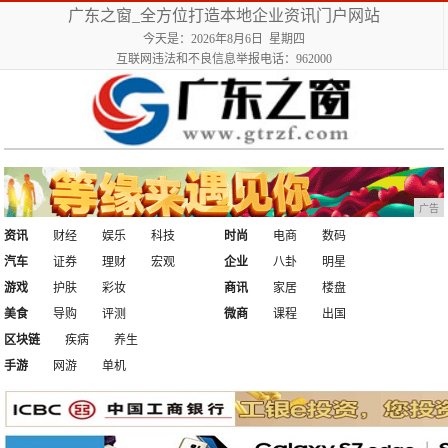
广东之窗_全方位打造本地企业资讯门户网站
今天是：2026年8月6日 星期四
互联网违法和不良信息举报电话：962000
广告
资讯
财经
娱乐
科技
时尚
电商
数码
汽车
证券
理财
宏观
企业
八卦
明星
游戏
护肤
彩妆
商讯
家居
楼盘
美食
导购
评测
微商
课程
出国
区块链
疾病
养生
手游
网游
单机