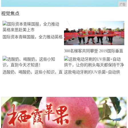
广告
视觉焦点
国际资本青睐国服，全力推动英格
来思赴美上市
300名梯客共同攀登 2019国际垂直
马拉松超级精英赛顺德海骏达中心
站欢乐开跑
选酸奶、喝酸奶，这些小知识，直
这款电动牙刷的UV杀菌+自动烘
到今天才知道！
干，让你的刷头每天都保持干净