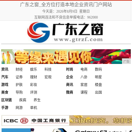
广东之窗_全方位打造本地企业资讯门户网站
今天是：2026年8月9日 星期日
互联网违法和不良信息举报电话：962000
广告
资讯
财经
娱乐
科技
时尚
电商
数码
汽车
证券
理财
宏观
企业
八卦
明星
游戏
护肤
彩妆
商讯
家居
楼盘
美食
导购
评测
微商
课程
出国
区块链
疾病
养生
手游
网游
单机