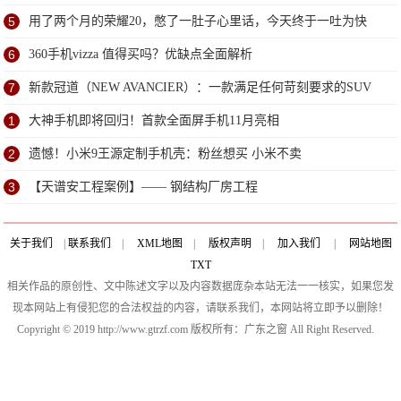
5
用了两个月的荣耀20，憋了一肚子心里话，今天终于一吐为快
6
360手机vizza 值得买吗？优缺点全面解析
7
新款冠道（NEW AVANCIER）：一款满足任何苛刻要求的SUV
1
大神手机即将回归！首款全面屏手机11月亮相
2
遗憾！小米9王源定制手机壳：粉丝想买 小米不卖
3
【天谱安工程案例】—— 钢结构厂房工程
关于我们
|
联系我们
|
XML地图
|
版权声明
|
加入我们
|
网站地图
TXT
相关作品的原创性、文中陈述文字以及内容数据庞杂本站无法一一核实，如果您发
现本网站上有侵犯您的合法权益的内容，请联系我们，本网站将立即予以删除！
Copyright © 2019 http://www.gtrzf.com 版权所有：广东之窗 All Right Reserved.