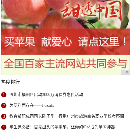
广告
热度排行
1
深圳市福田区启动3000万消费券惠民活动
2
为便利而存在——Fozzils
3
教育部职成司司长陈子季一行到广州市旅游商务职业学校考察调
研
4
学生党必备！百元出头的苹果笔，让你的iPad成为学习神器