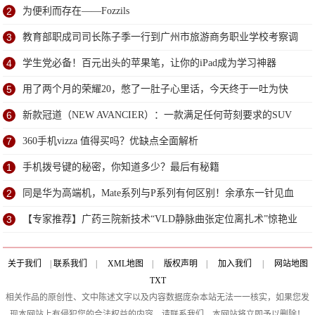
2
为便利而存在——Fozzils
3
教育部职成司司长陈子季一行到广州市旅游商务职业学校考察调
研
4
学生党必备！百元出头的苹果笔，让你的iPad成为学习神器
5
用了两个月的荣耀20，憋了一肚子心里话，今天终于一吐为快
6
新款冠道（NEW AVANCIER）：一款满足任何苛刻要求的SUV
7
360手机vizza 值得买吗？优缺点全面解析
1
手机拨号键的秘密，你知道多少？最后有秘籍
2
同是华为高端机，Mate系列与P系列有何区别！余承东一针见血
3
【专家推荐】广药三院新技术“VLD静脉曲张定位离扎术”惊艳业
界
关于我们
|
联系我们
|
XML地图
|
版权声明
|
加入我们
|
网站地图
TXT
相关作品的原创性、文中陈述文字以及内容数据庞杂本站无法一一核实，如果您发
现本网站上有侵犯您的合法权益的内容，请联系我们，本网站将立即予以删除！