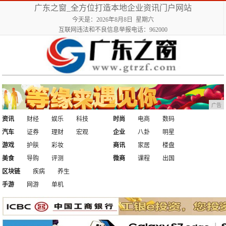
广东之窗_全方位打造本地企业资讯门户网站
今天是：2026年8月8日 星期六
互联网违法和不良信息举报电话：962000
广告
资讯
财经
娱乐
科技
时尚
电商
数码
汽车
证券
理财
宏观
企业
八卦
明星
游戏
护肤
彩妆
商讯
家居
楼盘
美食
导购
评测
微商
课程
出国
区块链
疾病
养生
手游
网游
单机