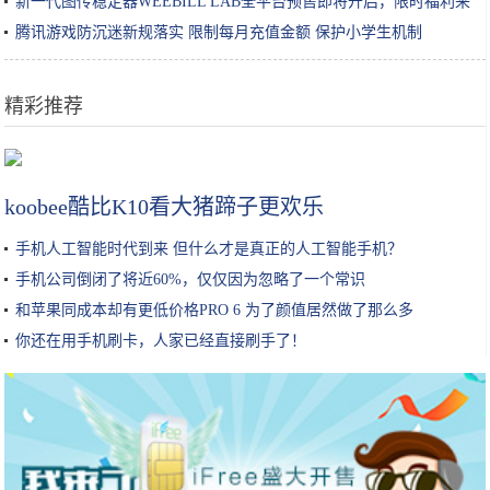
新一代图传稳定器WEEBILL LAB全平台预售即将开启，限时福利来
啦
腾讯游戏防沉迷新规落实 限制每月充值金额 保护小学生机制
精彩推荐
这家面馆太“任性”每天只营业4个钟头，老板很忙食客得自己拌面
koobee酷比K10看大猪蹄子更欢乐
手机人工智能时代到来 但什么才是真正的人工智能手机？
手机公司倒闭了将近60%，仅仅因为忽略了一个常识
和苹果同成本却有更低价格PRO 6 为了颜值居然做了那么多
你还在用手机刷卡，人家已经直接刷手了！