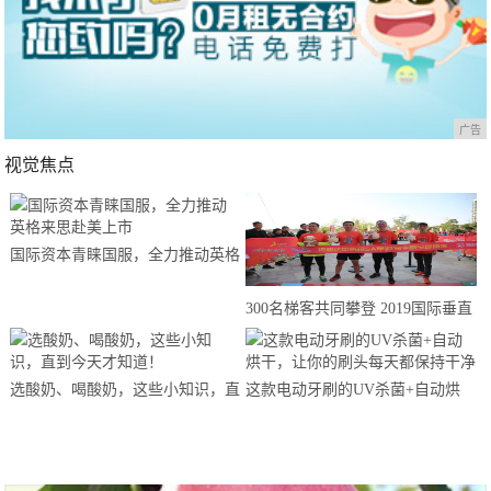
广告
视觉焦点
国际资本青睐国服，全力推动英格
来思赴美上市
300名梯客共同攀登 2019国际垂直
马拉松超级精英赛顺德海骏达中心
站欢乐开跑
选酸奶、喝酸奶，这些小知识，直
这款电动牙刷的UV杀菌+自动烘
到今天才知道！
干，让你的刷头每天都保持干净