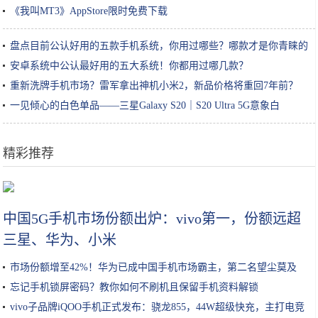
65.7%
《我叫MT3》AppStore限时免费下载
盘点目前公认好用的五款手机系统，你用过哪些？哪款才是你青睐的
安卓系统中公认最好用的五大系统！你都用过哪几款？
重新洗牌手机市场？雷军拿出神机小米2，新品价格将重回7年前？
一见倾心的白色单品——三星Galaxy S20｜S20 Ultra 5G意象白
精彩推荐
苹果CEO库克换头像被发现P图 而且不是第一次
中国5G手机市场份额出炉：vivo第一，份额远超
三星、华为、小米
市场份额增至42%！华为已成中国手机市场霸主，第二名望尘莫及
忘记手机锁屏密码？教你如何不刷机且保留手机资料解锁
vivo子品牌iQOO手机正式发布：骁龙855，44W超级快充，主打电竞