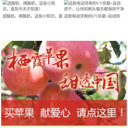
马拉松超级精英赛顺德海骏达中心
站欢乐开跑
选酸奶、喝酸奶，这些小知识，直
这款电动牙刷的UV杀菌+自动烘
到今天才知道！
干，让你的刷头每天都保持干净