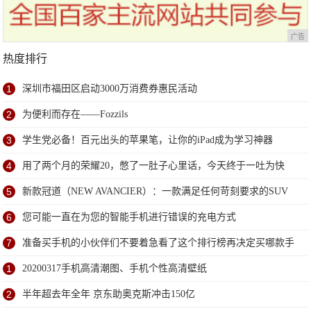
广告
热度排行
1
深圳市福田区启动3000万消费券惠民活动
2
为便利而存在——Fozzils
3
学生党必备！百元出头的苹果笔，让你的iPad成为学习神器
4
用了两个月的荣耀20，憋了一肚子心里话，今天终于一吐为快
5
新款冠道（NEW AVANCIER）：一款满足任何苛刻要求的SUV
6
您可能一直在为您的智能手机进行错误的充电方式
7
准备买手机的小伙伴们不要着急看了这个排行榜再决定买哪款手
机吧
1
20200317手机高清潮图、手机个性高清壁纸
2
半年超去年全年 京东助奥克斯冲击150亿