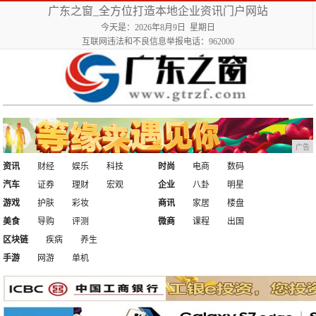
广东之窗_全方位打造本地企业资讯门户网站
今天是：2026年8月9日 星期日
互联网违法和不良信息举报电话：962000
广告
资讯
财经
娱乐
科技
时尚
电商
数码
汽车
证券
理财
宏观
企业
八卦
明星
游戏
护肤
彩妆
商讯
家居
楼盘
美食
导购
评测
微商
课程
出国
区块链
疾病
养生
手游
网游
单机