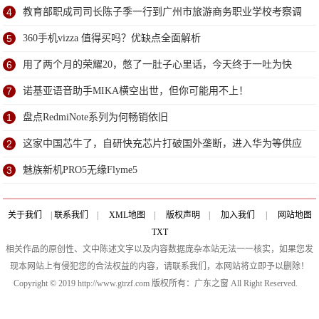
4
教育部职成司司长陈子季一行到广州市旅游商务职业学校考察调
研
5
360手机vizza 值得买吗？优缺点全面解析
6
用了两个月的荣耀20，憋了一肚子心里话，今天终于一吐为快
7
诺基亚语音助手MIKA横空出世，但你可能用不上！
1
盘点RedmiNote系列为何畅销依旧
2
这家中国芯牛了，自研快充芯片打破国外垄断，进入华为等供应
链
3
魅族新机PRO5无缘Flyme5
关于我们
|
联系我们
|
XML地图
|
版权声明
|
加入我们
|
网站地图
TXT
相关作品的原创性、文中陈述文字以及内容数据庞杂本站无法一一核实，如果您发
现本网站上有侵犯您的合法权益的内容，请联系我们，本网站将立即予以删除！
Copyright © 2019 http://www.gtrzf.com 版权所有：广东之窗 All Right Reserved.