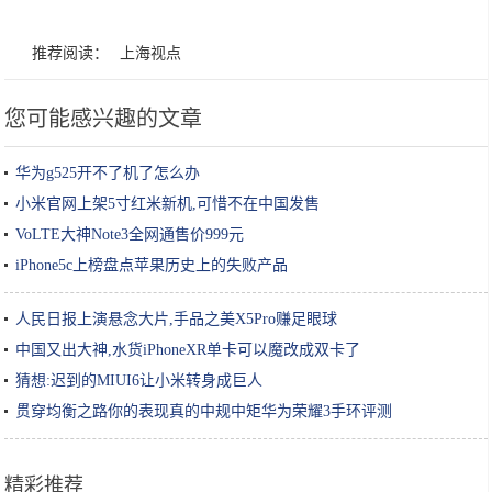
推荐阅读：
上海视点
您可能感兴趣的文章
华为g525开不了机了怎么办
小米官网上架5寸红米新机,可惜不在中国发售
VoLTE大神Note3全网通售价999元
iPhone5c上榜盘点苹果历史上的失败产品
人民日报上演悬念大片,手品之美X5Pro赚足眼球
中国又出大神,水货iPhoneXR单卡可以魔改成双卡了
猜想:迟到的MIUI6让小米转身成巨人
贯穿均衡之路你的表现真的中规中矩华为荣耀3手环评测
精彩推荐