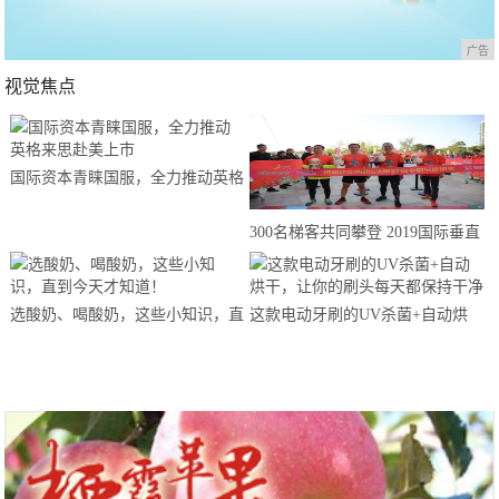
广告
视觉焦点
国际资本青睐国服，全力推动英格
来思赴美上市
300名梯客共同攀登 2019国际垂直
马拉松超级精英赛顺德海骏达中心
站欢乐开跑
选酸奶、喝酸奶，这些小知识，直
这款电动牙刷的UV杀菌+自动烘
到今天才知道！
干，让你的刷头每天都保持干净