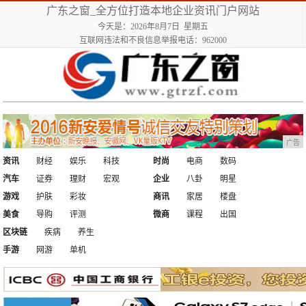
广东之窗_全方位打造本地企业资讯门户网站
今天是：2026年8月7日 星期五
互联网违法和不良信息举报电话：962000
广告
资讯
财经
娱乐
科技
时尚
电商
数码
汽车
证券
理财
宏观
企业
八卦
明星
游戏
护肤
彩妆
商讯
家居
楼盘
美食
导购
评测
微商
课程
出国
区块链
疾病
养生
手游
网游
单机