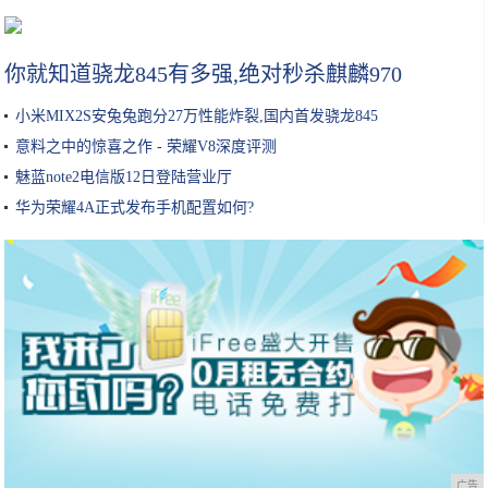
土家酱香饼：辣中有甜，甜中有香，香而酥脆
你就知道骁龙845有多强,绝对秒杀麒麟970
小米MIX2S安兔兔跑分27万性能炸裂,国内首发骁龙845
意料之中的惊喜之作 - 荣耀V8深度评测
魅蓝note2电信版12日登陆营业厅
华为荣耀4A正式发布手机配置如何?
广告