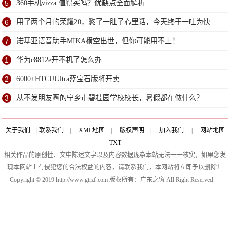
研
5
360手机vizza 值得买吗？优缺点全面解析
6
用了两个月的荣耀20，憋了一肚子心里话，今天终于一吐为快
7
诺基亚语音助手MIKA横空出世，但你可能用不上！
1
华为c8812e开不机了怎么办
2
6000+HTCUUltra蓝宝石版将开卖
3
从不发朋友圈的宁乡市碧桂园学校校长，暑假都在做什么？
关于我们
|
联系我们
|
XML地图
|
版权声明
|
加入我们
|
网站地图
TXT
相关作品的原创性、文中陈述文字以及内容数据庞杂本站无法一一核实，如果您发
现本网站上有侵犯您的合法权益的内容，请联系我们，本网站将立即予以删除！
Copyright © 2019 http://www.gtrzf.com 版权所有：广东之窗 All Right Reserved.