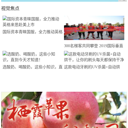
视觉焦点
国际资本青睐国服，全力推动英格
来思赴美上市
300名梯客共同攀登 2019国际垂直
马拉松超级精英赛顺德海骏达中心
站欢乐开跑
选酸奶、喝酸奶，这些小知识，直
这款电动牙刷的UV杀菌+自动烘
到今天才知道！
干，让你的刷头每天都保持干净