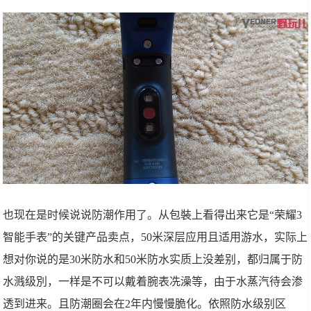
也现在是时候说说防潮作用了。从包裝上看得出来它是“荣耀3
智能手表”的关键产品卖点，50米深层应用且适用游水，实际上
想对你说的是30米防水和50米防水实质上没差别，都归属于防
水溅级別，一样是不可以戴着腕表冼澡等，由于水蒸汽待会渗
透到进来。且防潮圈会在2年内慢慢脆化。依照防水级别区