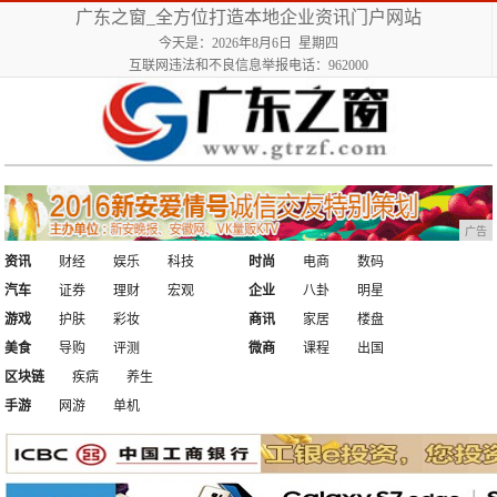
广东之窗_全方位打造本地企业资讯门户网站
今天是：2026年8月6日 星期四
互联网违法和不良信息举报电话：962000
广告
资讯
财经
娱乐
科技
时尚
电商
数码
汽车
证券
理财
宏观
企业
八卦
明星
游戏
护肤
彩妆
商讯
家居
楼盘
美食
导购
评测
微商
课程
出国
区块链
疾病
养生
手游
网游
单机