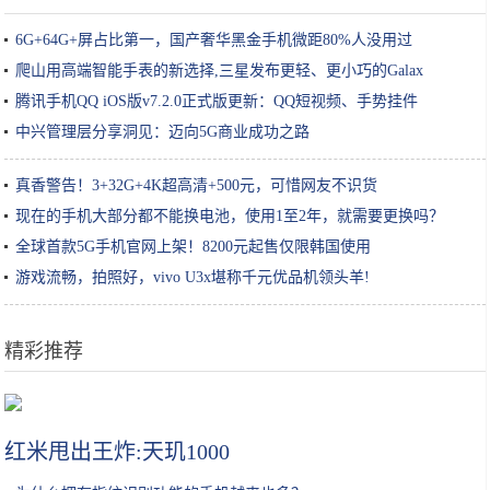
6G+64G+屏占比第一，国产奢华黑金手机微距80%人没用过
爬山用高端智能手表的新选择,三星发布更轻、更小巧的Galax
腾讯手机QQ iOS版v7.2.0正式版更新：QQ短视频、手势挂件
中兴管理层分享洞见：迈向5G商业成功之路
真香警告！3+32G+4K超高清+500元，可惜网友不识货
现在的手机大部分都不能换电池，使用1至2年，就需要更换吗？
全球首款5G手机官网上架！8200元起售仅限韩国使用
游戏流畅，拍照好，vivo U3x堪称千元优品机领头羊!
精彩推荐
虚幻4引擎赛高！《八方旅人》开发人员谈幕后细节
红米甩出王炸:天玑1000