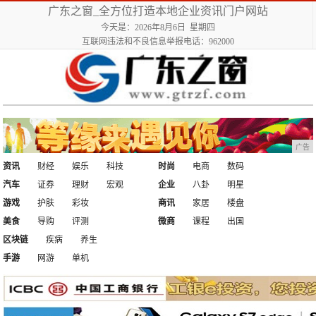
广东之窗_全方位打造本地企业资讯门户网站
今天是：2026年8月6日 星期四
互联网违法和不良信息举报电话：962000
广告
资讯
财经
娱乐
科技
时尚
电商
数码
汽车
证券
理财
宏观
企业
八卦
明星
游戏
护肤
彩妆
商讯
家居
楼盘
美食
导购
评测
微商
课程
出国
区块链
疾病
养生
手游
网游
单机