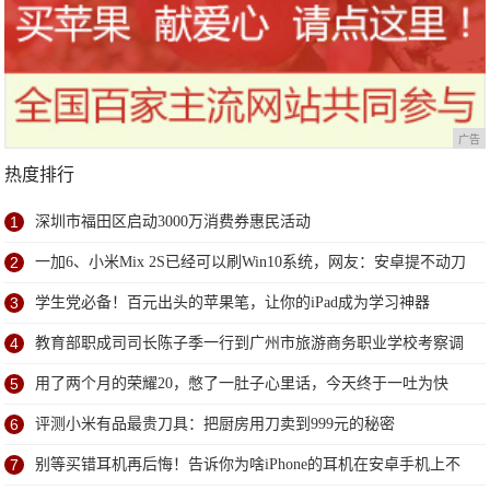
广告
热度排行
1
深圳市福田区启动3000万消费券惠民活动
2
一加6、小米Mix 2S已经可以刷Win10系统，网友：安卓提不动刀
了？
3
学生党必备！百元出头的苹果笔，让你的iPad成为学习神器
4
教育部职成司司长陈子季一行到广州市旅游商务职业学校考察调
研
5
用了两个月的荣耀20，憋了一肚子心里话，今天终于一吐为快
6
评测小米有品最贵刀具：把厨房用刀卖到999元的秘密
7
别等买错耳机再后悔！告诉你为啥iPhone的耳机在安卓手机上不