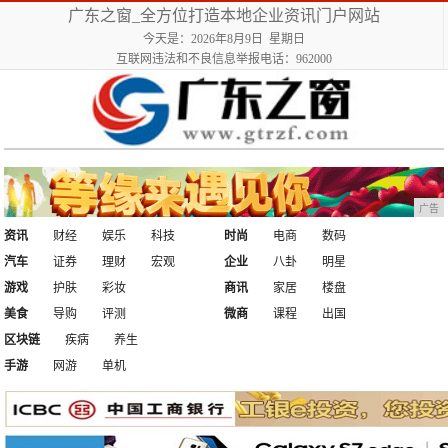
广东之窗_全方位打造本地企业资讯门户网站
今天是：2026年8月9日 星期日
互联网违法和不良信息举报电话：962000
广告
资讯
财经
娱乐
科技
时尚
电商
数码
汽车
证券
理财
宏观
企业
八卦
明星
游戏
护肤
彩妆
商讯
家居
楼盘
美食
导购
评测
微商
课程
出国
区块链
疾病
养生
手游
网游
单机