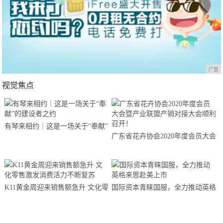
广告
视觉焦点
有琴来相约｜这是一场关于“奉献”
广东省花卉协会2020年度会员大会
的建设者之约
暨产业联盟产销对接大会顺利召
开！
K11黄金周迎来销售额急升 文化零
国际资本青睐国服，全力推动英格
售激发消费活力不断复苏
来思赴美上市