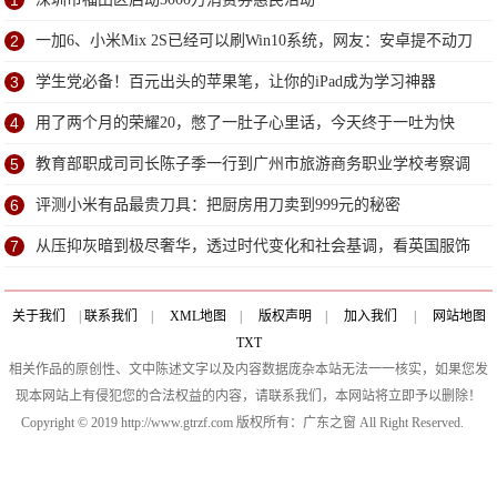
1
2
一加6、小米Mix 2S已经可以刷Win10系统，网友：安卓提不动刀
了？
3
学生党必备！百元出头的苹果笔，让你的iPad成为学习神器
4
用了两个月的荣耀20，憋了一肚子心里话，今天终于一吐为快
5
教育部职成司司长陈子季一行到广州市旅游商务职业学校考察调
研
6
评测小米有品最贵刀具：把厨房用刀卖到999元的秘密
7
从压抑灰暗到极尽奢华，透过时代变化和社会基调，看英国服饰
变迁
关于我们
|
联系我们
|
XML地图
|
版权声明
|
加入我们
|
网站地图
TXT
相关作品的原创性、文中陈述文字以及内容数据庞杂本站无法一一核实，如果您发
现本网站上有侵犯您的合法权益的内容，请联系我们，本网站将立即予以删除！
Copyright © 2019 http://www.gtrzf.com 版权所有：广东之窗 All Right Reserved.