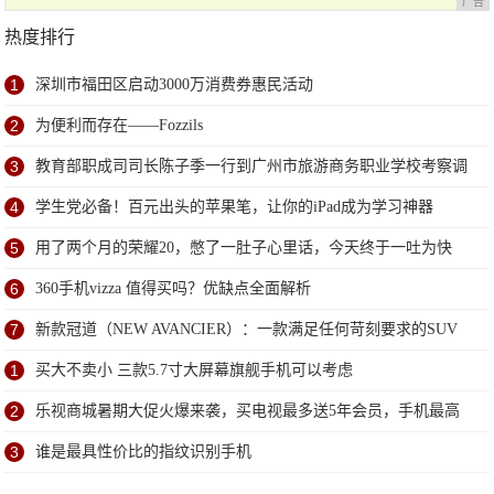
广告
热度排行
1
深圳市福田区启动3000万消费券惠民活动
2
为便利而存在——Fozzils
3
教育部职成司司长陈子季一行到广州市旅游商务职业学校考察调
研
4
学生党必备！百元出头的苹果笔，让你的iPad成为学习神器
5
用了两个月的荣耀20，憋了一肚子心里话，今天终于一吐为快
6
360手机vizza 值得买吗？优缺点全面解析
7
新款冠道（NEW AVANCIER）：一款满足任何苛刻要求的SUV
1
买大不卖小 三款5.7寸大屏幕旗舰手机可以考虑
2
乐视商城暑期大促火爆来袭，买电视最多送5年会员，手机最高
直降600元
3
谁是最具性价比的指纹识别手机