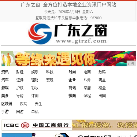
广东之窗_全方位打造本地企业资讯门户网站
今天是：2026年8月8日 星期六
互联网违法和不良信息举报电话：962000
广告
资讯
财经
娱乐
科技
时尚
电商
数码
汽车
证券
理财
宏观
企业
八卦
明星
游戏
护肤
彩妆
商讯
家居
楼盘
美食
导购
评测
微商
课程
出国
区块链
疾病
养生
手游
网游
单机