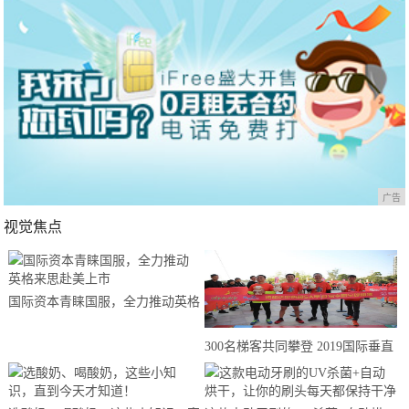
广告
视觉焦点
国际资本青睐国服，全力推动英格
来思赴美上市
300名梯客共同攀登 2019国际垂直
马拉松超级精英赛顺德海骏达中心
站欢乐开跑