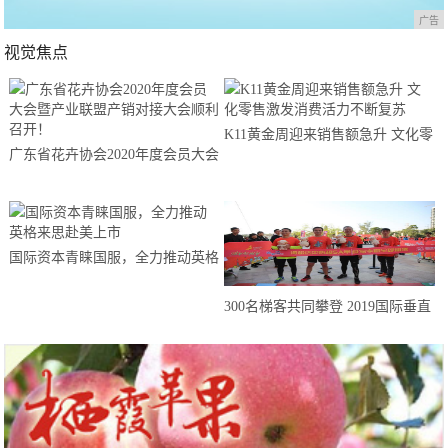
广告
视觉焦点
K11黄金周迎来销售额急升 文化零
广东省花卉协会2020年度会员大会
售激发消费活力不断复苏
暨产业联盟产销对接大会顺利召
开！
国际资本青睐国服，全力推动英格
来思赴美上市
300名梯客共同攀登 2019国际垂直
马拉松超级精英赛顺德海骏达中心
站欢乐开跑