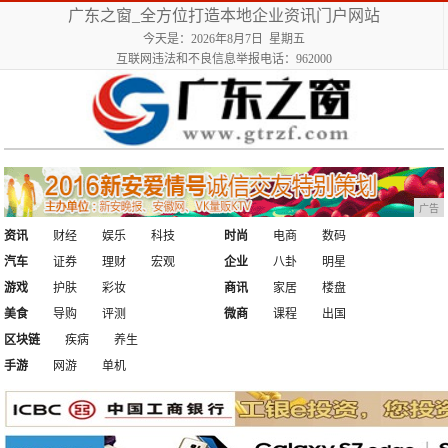
广东之窗_全方位打造本地企业资讯门户网站
今天是：2026年8月7日 星期五
互联网违法和不良信息举报电话：962000
广告
资讯
财经
娱乐
科技
时尚
电商
数码
汽车
证券
理财
宏观
企业
八卦
明星
游戏
护肤
彩妆
商讯
家居
楼盘
美食
导购
评测
微商
课程
出国
区块链
疾病
养生
手游
网游
单机