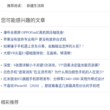
推荐阅读：
新疆生活网
您可能感兴趣的文章
瀑布全景屏:OPPOFindZ真机照压轴现身!
苹果没有放弃专业用户 更没有放弃台式机
如果锤子手机遇上京东众筹，会触碰出怎样的火花？!
大朋VR头盔E3基础版体验：无晶格，够清晰!
深度：6张图详解小卡关键3次进攻，5个因素决定猛龙能否逆袭？
白色手机“逐渐消失”在主流市场？为什么用白颜色手机的人在变少!
红米骁龙855旗舰手机即将发布：分辨率2340×1080 采用升降式设计
不喜欢iPhoneSE（2020），那就看看这几部最具性价比的手机吧
精彩推荐