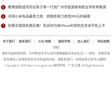
5
教育部职成司司长陈子季一行到广州市旅游商务职业学校考察调
研
6
评测小米有品最贵刀具：把厨房用刀卖到999元的秘密
7
别等买错耳机再后悔！告诉你为啥iPhone的耳机在安卓手机上不
能用
关于我们
|
联系我们
|
XML地图
|
版权声明
|
加入我们
|
网站地图
TXT
相关作品的原创性、文中陈述文字以及内容数据庞杂本站无法一一核实，如果您发
现本网站上有侵犯您的合法权益的内容，请联系我们，本网站将立即予以删除！
Copyright © 2019 http://www.gtrzf.com 版权所有：广东之窗 All Right Reserved.