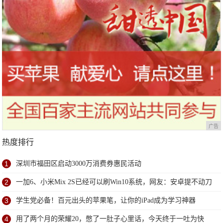
广告
热度排行
1
深圳市福田区启动3000万消费券惠民活动
2
一加6、小米Mix 2S已经可以刷Win10系统，网友：安卓提不动刀
了？
3
学生党必备！百元出头的苹果笔，让你的iPad成为学习神器
4
用了两个月的荣耀20，憋了一肚子心里话，今天终于一吐为快