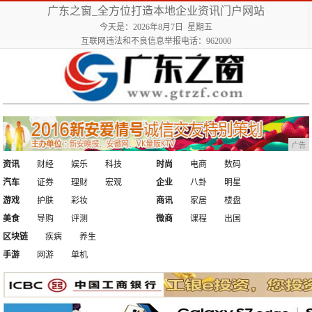
广东之窗_全方位打造本地企业资讯门户网站
今天是：2026年8月7日 星期五
互联网违法和不良信息举报电话：962000
广告
资讯
财经
娱乐
科技
时尚
电商
数码
汽车
证券
理财
宏观
企业
八卦
明星
游戏
护肤
彩妆
商讯
家居
楼盘
美食
导购
评测
微商
课程
出国
区块链
疾病
养生
手游
网游
单机