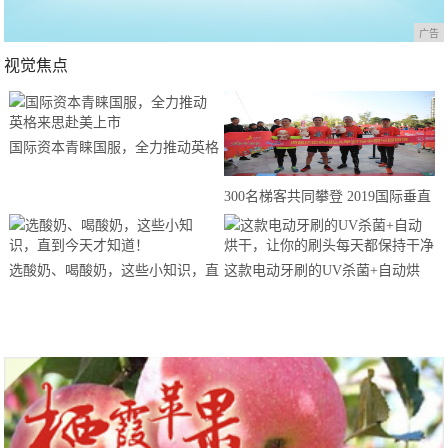
广告
视觉焦点
国际资本青睐国服，全力推动英格
来思赴美上市
300名梯客共同攀登 2019国际垂直
马拉松超级精英赛顺德海骏达中心
站欢乐开跑
选酸奶、喝酸奶，这些小知识，直
这款电动牙刷的UV杀菌+自动烘
到今天才知道！
干，让你的刷头每天都保持干净