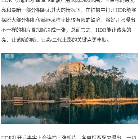
HDR（High Dynamic Range）用以高动态范围，当目标的最光
亮和最暗一部分相距尤其大的情况下，在拍摄中打开HDR能够
摆脱大部分相机传感器采样率比较有限的缺陷，将好几张曝出
不一样的相片累加解决成一张；总而言之，HDR能让该亮的
亮、让该暗的暗、让亮/二代土影的关键点更丰腴。
HDR打开后事实上会连拍三张相片，各自相匹配欠曝出、一切