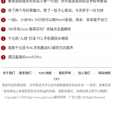
4
教育部职成司司长陈子季一行到广州市旅游商务职业学校考察调
研
5
用了两个月的荣耀20，憋了一肚子心里话，今天终于一吐为快
6
一加6、小米Mix 2S已经可以刷Win10系统，网友：安卓提不动刀
了？
7
360手机vizza 值得买吗？优缺点全面解析
1
千元机“入戏”已深 TCL手机需回乡随俗
2
首款千元双卡4G手机酷派K1铺货已近尾声
3
遇见最美的vivoX5Pro
关于我们
|
联系我们
|
XML地图
|
版权声明
|
加入我们
|
网站地图
TXT
相关作品的原创性、文中陈述文字以及内容数据庞杂本站无法一一核实，如果您发
现本网站上有侵犯您的合法权益的内容，请联系我们，本网站将立即予以删除！
Copyright © 2019 http://www.gtrzf.com 版权所有：广东之窗 All Right Reserved.