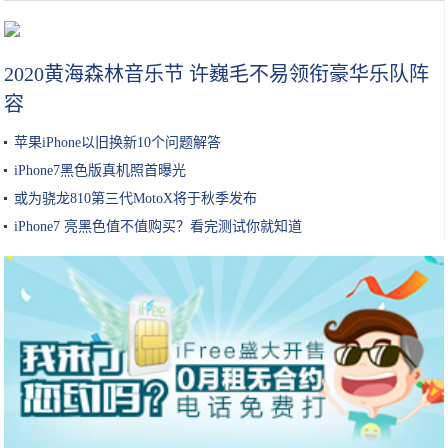
只花8毛钱，自己在家就能做的润肤油！冬季预防手脚干裂效果棒！
2020黄海森林音乐节 许巍毛不易领衔豪华乐队阵
容
苹果iPhone以旧换新10个问题解答
iPhone7黑色版真机照首曝光
或为骁龙810第三代MotoX将于秋季发布
iPhone7 亮黑色值不值购买？看完测试你就知道