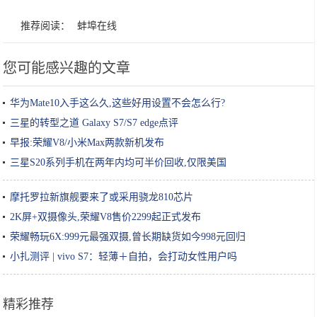
推荐阅读：
蚌埠在线
您可能感兴趣的文章
华为Mate10入手这么久,这些好用设置不会怎么行?
三星的转型之道 Galaxy S7/S7 edge点评
早报:荣耀V8/小米Max两款新机发布
三星S20系列手机在两年内均可半价回收,仅限美国
摩托罗拉新旗舰要来了或采用骁龙810芯片
2K屏+双摄像头,荣耀V8售价2299起正式发布
荣耀畅玩6X:999元最强双摄,曾长期缺货如今998元回归
小扎测评 | vivo S7：轻薄＋自拍，会打动女性用户吗
精彩推荐