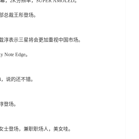
寸屏幕，2K分辨率，SUPER AMOLED。
动通信部总裁王彤登场。
不错，朴载淳表示三星将会更加重视中国市场。
 Note Edge。
ote4，说的还不错。
朴载淳登场。
经理张楠女士登场，兼职职场人，美女哇。