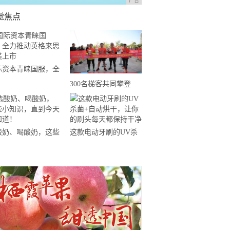
广告
觉焦点
际资本青睐国服，全
推动英格来思赴美上
300名梯客共同攀登
2019国际垂直马拉松超
级精英赛顺德海骏达中
心站欢乐开跑
酸奶、喝酸奶，这些
这款电动牙刷的UV杀
知识，直到今天才知
菌+自动烘干，让你的
！
刷头每天都保持干净