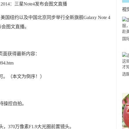
FA 2014：三星Note4发布会图文直播
视
国纽约以及中国北京同步举行全新旗舰Galaxy Note 4
布会图文直播。
国
力
此页面获得最新内容：
市
894.htm
选
可。（本文为倒序！）
小
道
，支持操控自拍。
防抖镜头，370万像素F1.9大光圈前置镜头。