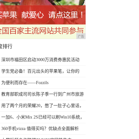
广告
度排行
深圳市福田区启动3000万消费券惠民活动
学生党必备！百元出头的苹果笔，让你的
iPad成为学习神器
为便利而存在——Fozzils
教育部职成司司长陈子季一行到广州市旅游
商务职业学校考察调研
用了两个月的荣耀20，憋了一肚子心里话，
今天终于一吐为快
一加6、小米Mix 2S已经可以刷Win10系统，
网友：安卓提不动刀了？
360手机vizza 值得买吗？优缺点全面解析