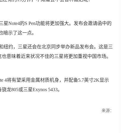
频，三星Note4的S Pen功能将更加强大。发布会邀请函中的
”似乎也暗示了这一点。
除了柏林和纽约，三星还会在北京同步举办新品发布会。这是三
这也意味着近来状况不佳的三星将更加重视中国市场。
星Note 4将有望采用金属材质机身，并配备5.7英寸2K显示
05或三星Exynos 5433。
来源：