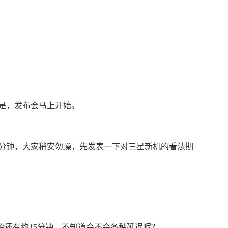
论区也是，发布会马上开始。
有不到十分钟，大家稍安勿躁，先发表一下对三星新机的看法期
距离发布会开始还有约15分钟，不知道会不会各种延迟呢？