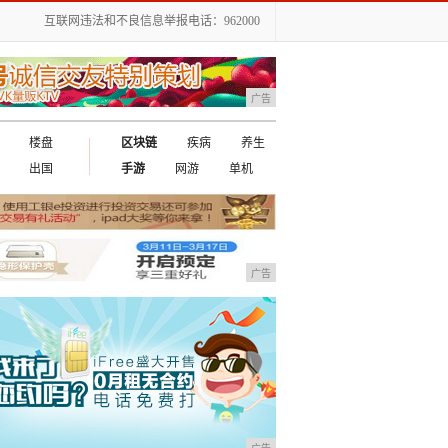
互联网违法和不良信息举报电话：962000
广告
楼盘
区块链
疾病
养生
出国
手游
网游
单机
广告