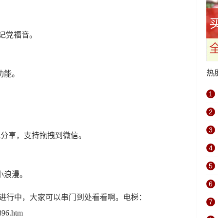
生笔记党福音。
热
的功能。
1
2
3
存，收藏或分享，支持拖拽到微信。
4
5
造的小浪漫。
6
3直播也在进行中，大家可以串门到处看看啊。电梯：
7
896.htm