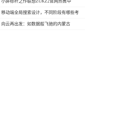
小屏标杆之作联想ZUKZ2官网热售中
移动端全局搜索设计，不同阶段有哪些考
量？
向云再出发：如数据般飞驰的内蒙古