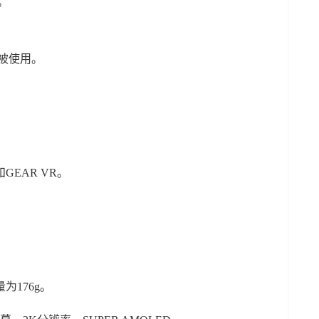
等。
质也被使用。
 S和GEAR VR。
重量为176g。