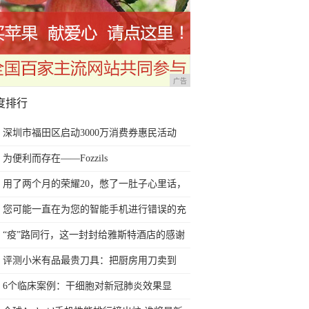
广告
度排行
深圳市福田区启动3000万消费券惠民活动
为便利而存在——Fozzils
用了两个月的荣耀20，憋了一肚子心里话，
今天终于一吐为快
您可能一直在为您的智能手机进行错误的充
电方式
“疫”路同行，这一封封给雅斯特酒店的感谢
信让人热泪盈眶！
评测小米有品最贵刀具：把厨房用刀卖到
999元的秘密
6个临床案例：干细胞对新冠肺炎效果显