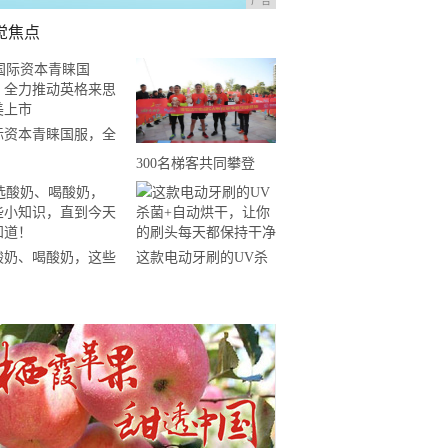
广告
觉焦点
际资本青睐国服，全
推动英格来思赴美上
300名梯客共同攀登
2019国际垂直马拉松超
级精英赛顺德海骏达中
心站欢乐开跑
酸奶、喝酸奶，这些
这款电动牙刷的UV杀
知识，直到今天才知
菌+自动烘干，让你的
！
刷头每天都保持干净