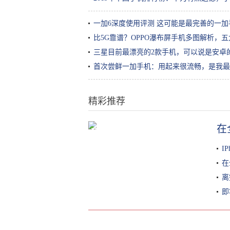
一加6深度使用评测 这可能是最完善的一加
比5G靠谱？OPPO瀑布屏手机多图解析，
三星目前最漂亮的2款手机，可以说是安卓
首次尝鲜一加手机：用起来很流畅，是我最
精彩推荐
在
范冰冰与陌生男子出街，穿丝绒大
衣配钻石包，中指戴戒指引热议
I
在
离
即