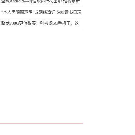
著，或可在全球扩大研究
全球Android手机性能排行榜出炉 谁将是新
晋性能王？
“本人黑眼圈声明”成网络热词 Soul读书日玩
转Z世代年轻态营销
骁龙730G更值得买！别考虑5G手机了，这
款1499元机型还能再战
消费者尊重