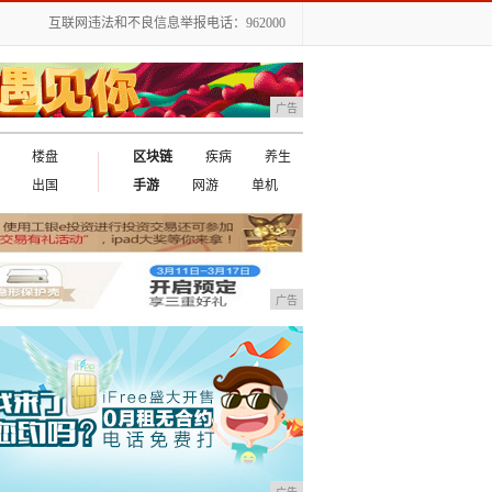
互联网违法和不良信息举报电话：962000
广告
楼盘
区块链
疾病
养生
出国
手游
网游
单机
广告