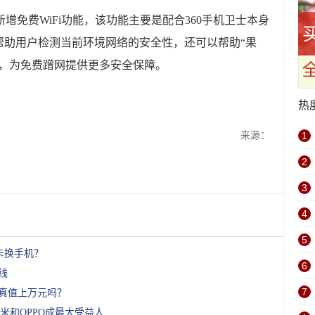
.0版新增免费WiFi功能，该功能主要是配合360手机卫士本身
帮助用户检测当前环境网络的安全性，还可以帮助“果
数，为免费蹭网提供更多安全保障。
热
来源：
1
2
3
4
5
换卡换手机？
6
线
7
机真值上万元吗？
米和OPPO成最大受益人