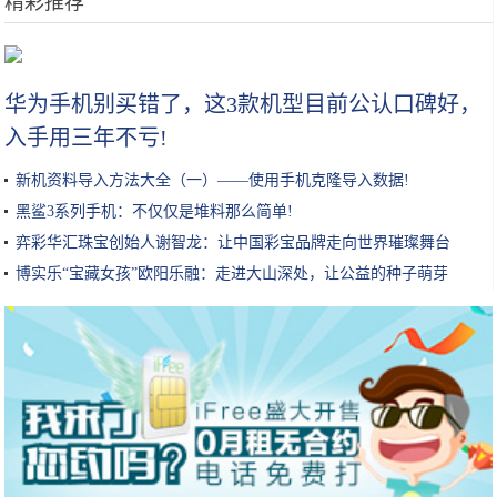
精彩推荐
保湿超过100小时？吴昕、张韶涵都推荐的喷雾？这些护肤品我都要
华为手机别买错了，这3款机型目前公认口碑好，
入手用三年不亏!
新机资料导入方法大全（一）——使用手机克隆导入数据!
黑鲨3系列手机：不仅仅是堆料那么简单!
弈彩华汇珠宝创始人谢智龙：让中国彩宝品牌走向世界璀璨舞台
博实乐“宝藏女孩”欧阳乐融：走进大山深处，让公益的种子萌芽