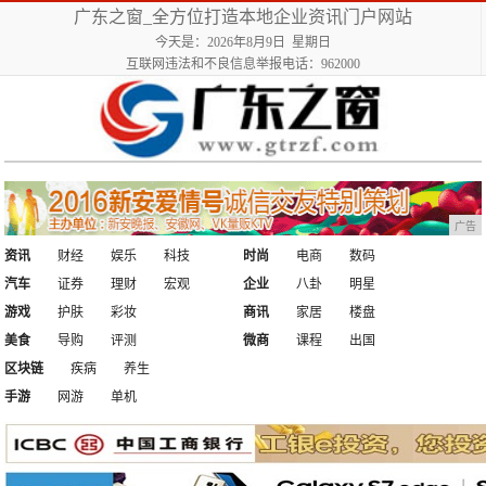
广东之窗_全方位打造本地企业资讯门户网站
今天是：2026年8月9日 星期日
互联网违法和不良信息举报电话：962000
广告
资讯
财经
娱乐
科技
时尚
电商
数码
汽车
证券
理财
宏观
企业
八卦
明星
游戏
护肤
彩妆
商讯
家居
楼盘
美食
导购
评测
微商
课程
出国
区块链
疾病
养生
手游
网游
单机