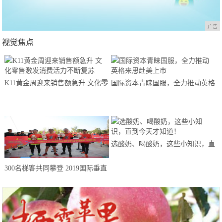
广告
视觉焦点
K11黄金周迎来销售额急升 文化零
国际资本青睐国服，全力推动英格
售激发消费活力不断复苏
来思赴美上市
选酸奶、喝酸奶，这些小知识，直
到今天才知道！
300名梯客共同攀登 2019国际垂直
马拉松超级精英赛顺德海骏达中心
站欢乐开跑