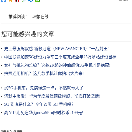
推荐阅读：
理想在线
您可能感兴趣的文章
史上最强驾驭感 新款冠道（NEW AVANCIER）“一战封王”
中国联通加速5G建设力争前三季度完成全年25万基站建设目标!
女神节挑礼物难搞？这款2K起的神仙颜值5G手机才是绝配!
拍照还用相机？这几款手机让你拍出大片来!
买5G手机前，先搞懂这一点，不然就亏大了!
沉默中爆发！华为年度最佳顶级旗舰，彻底打破垄断!
5G 到底是什么？今年该买 5G 手机吗？!
高至12期免息华为nova5Pro限时秒杀2199元!