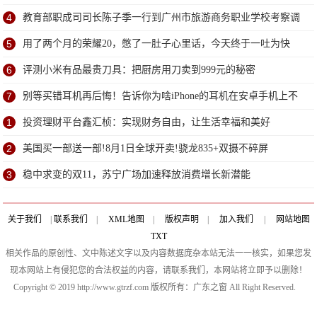
了？
4
教育部职成司司长陈子季一行到广州市旅游商务职业学校考察调
研
5
用了两个月的荣耀20，憋了一肚子心里话，今天终于一吐为快
6
评测小米有品最贵刀具：把厨房用刀卖到999元的秘密
7
别等买错耳机再后悔！告诉你为啥iPhone的耳机在安卓手机上不
能用
1
投资理财平台鑫汇桢：实现财务自由，让生活幸福和美好
2
美国买一部送一部!8月1日全球开卖!骁龙835+双摄不碎屏
3
稳中求变的双11，苏宁广场加速释放消费增长新潜能
关于我们
|
联系我们
|
XML地图
|
版权声明
|
加入我们
|
网站地图
TXT
相关作品的原创性、文中陈述文字以及内容数据庞杂本站无法一一核实，如果您发
现本网站上有侵犯您的合法权益的内容，请联系我们，本网站将立即予以删除！
Copyright © 2019 http://www.gtrzf.com 版权所有：广东之窗 All Right Reserved.